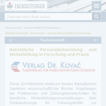
Fachzeitungen.de - Das unabhängige Portal für
Cookie-Einstellungen
Fachmagazine Fachpublikationen & eBooks
Suche
Suchformular
Sie sind hier
Wissenschaft - wissenschaftliche Publikationen
Betriebswirtschaft - Economics – betriebswirtschaftliche Forschung
‹‹
››
Fachzeitschrift
Betriebliche Personalentwicklung und
Weiterbildung in Forschung und Praxis
Diese Schriftenreihe bietet ein breites thematisches
Spektrum wissenschaftlicher Bücher. Angefangen
bei Präferenzen und Zahlungsbereitschaften für
berufliche Weiterbildungsveranstaltungen, über
Denkwerkzeuge für Führungskräfte zur