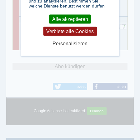
und zu analysieren. Bestimmen Sie,
0551/99950-526
welche Dienste benutzt werden dürfen
0551/99950-111
Alle akzeptieren
Hogrefe Verlag GmbH & Co. KG
Verbiete alle Cookies
0551/99950-0
Personalisieren
0551/99950-111
Abo kündigen
tweet
teilen
Google Adsense ist deaktiviert.
Erlauben