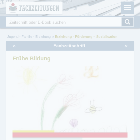
Fachzeitungen.de - Das unabhängige Portal für
Cookie-Einstellungen
Fachmagazine Fachpublikationen & eBooks
Suche
Suchformular
Sie sind hier
Jugend - Familie - Erziehung
Erziehung - Förderung – Sozialisation
‹‹
››
Fachzeitschrift
Frühe Bildung