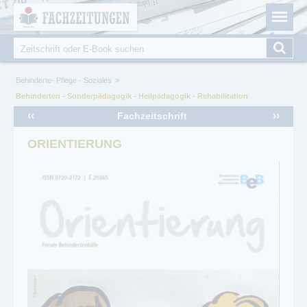
Fachzeitungen.de - Das unabhängige Portal für
Cookie-Einstellungen
Fachmagazine Fachpublikationen & eBooks
Suche
Suchformular
Sie sind hier
Behinderte- Pflege - Soziales
Behinderten - Sonderpädagogik - Heilpädagogik - Rehabilitation
‹‹
››
Fachzeitschrift
ORIENTIERUNG