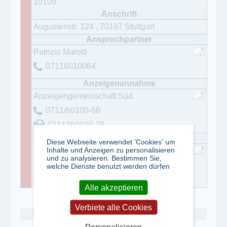
10109
Augustenstr. 124
,
70197
Stuttgart
Patrizio Marotti
07116010064
Anzeigengemeinschaft Süd
0711/60100-66
0711760100-76
Diese Webseite verwendet 'Cookies' um
Inhalte und Anzeigen zu personalisieren
Herr Herrlich
und zu analysieren. Bestimmen Sie,
0791/500-285
welche Dienste benutzt werden dürfen
0791/500-204
Alle akzeptieren
Verbiete alle Cookies
Abo kündigen