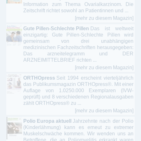
Information zum Thema Ovarialkarzinom. Die
Zeitschrift richtet sowohl an Patientinnen und ...
[mehr zu diesem Magazin]
Gute Pillen-Schlechte Pillen
Das ist weltweit
einzigartig: Gute Pillen-Schlechte Pillen wird
gemeinsam von drei unabhängigen
medizinischen Fachzeitschriften herausgegeben:
Das arzneitelegramm und DER
ARZNEIMITTELBRIEF richten ...
[mehr zu diesem Magazin]
ORTHOpress
Seit 1994 erscheint vierteljährlich
das Publikumsmagazin ORTHOpress®. Mit einer
Auflage von 1.0250.000 Exemplaren (IVW-
geprüft) und 8 verschiedenen Regionalausgaben
zählt ORTHOpress® zu ...
[mehr zu diesem Magazin]
Polio Europa aktuell
Jahrzehnte nach der Polio
(Kinderlähmung) kann es erneut zu extremer
Muskelschwäche kommen. Wir wenden uns an
Betroffene, die an Poliomyelitis erkrankt waren