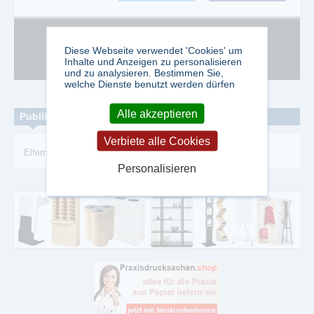
Google Adsense ist deaktiviert.
Erlauben
Diese Webseite verwendet 'Cookies' um
Inhalte und Anzeigen zu personalisieren
und zu analysieren. Bestimmen Sie,
welche Dienste benutzt werden dürfen
Alle akzeptieren
Publikationen zum Thema:
Verbiete alle Cookies
Eltern
-
Kinder
-
Rubriken
-
Medizin
Personalisieren