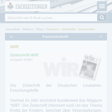
Fachzeitungen.de - Das unabhängige Portal für
Cookie-Einstellungen
Fachmagazine Fachpublikationen & eBooks
Suche
Suchformular
Sie sind hier
Gesundheit - Wellness - Pflege
Patienten - Selbsthilfe - Zeitschriften
‹‹
››
Fachzeitschrift
WIR
Die Zeitschrift der Deutschen Leukämie-
Forschungshilfe
Viermal im Jahr erscheint bundesweit das Magazin
“WIR”. Die Zeitschrift informiert rund um das Thema
Krebs bei Kindern, berichtet über Veranstaltungen,