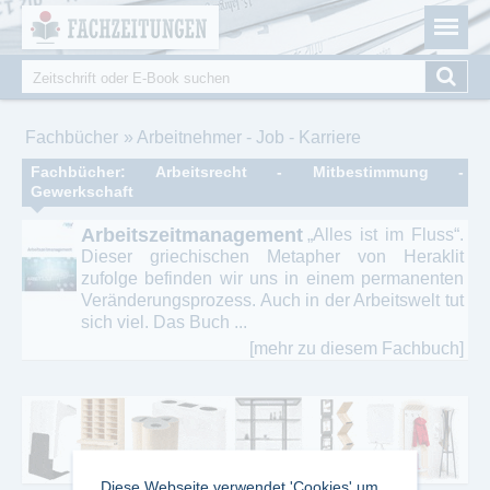
Fachzeitungen.de - Das unabhängige Portal für
Cookie-Einstellungen
Fachmagazine Fachpublikationen & eBooks
Suche
Suchformular
Sie sind hier
Fachbücher
Arbeitnehmer - Job - Karriere
Fachbücher: Arbeitsrecht - Mitbestimmung -
Gewerkschaft
Arbeitszeitmanagement
„Alles ist im Fluss“.
Dieser griechischen Metapher von Heraklit
zufolge befinden wir uns in einem permanenten
Veränderungsprozess. Auch in der Arbeitswelt tut
sich viel. Das Buch ...
[mehr zu diesem Fachbuch]
Diese Webseite verwendet 'Cookies' um