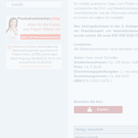
Es enthält praktische Tipps zum Prüfen v
LOGIN
rechtssicher die Erst- und Wiederholungs
Zwei Bohrlöcher auf der Rückseite erlaub
es immer am selben Ort verbleibt.
Neu hinzugekommen in der 2. Auflage 
ein Praxisbeispiel zur Inbetriebnahme
wurde zudem die neue DIN VDE 0100-70
Leserkreis:
Alle Elektrohandwerker sowie Betreiber un
Autor:
Hans-Josef Tonnellier
Detailinformationen:
Ca. 128 Seiten, Sof
Preis:
Ca. € 35,90
Erscheinungsjahr/Ausgabe:
2., neu bear
Erscheinungstermin:
Ca. Mai 2019
ISBN
978-3-8101-0473-1
Bestellen Sie hier:
Kaufen
Verlag / Anschrift
Hüthig GmbH