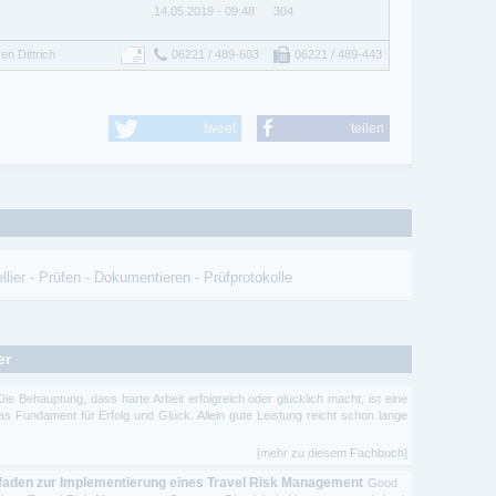
14.05.2019 - 09:48
304
en Dittrich
06221 / 489-603
06221 / 489-443
tweet
teilen
llier
-
Prüfen
-
Dokumentieren
-
Prüfprotokolle
er
Die Behauptung, dass harte Arbeit erfolgreich oder glücklich macht, ist eine
as Fundament für Erfolg und Glück. Allein gute Leistung reicht schon lange
[mehr zu diesem Fachbuch]
tfaden zur Implementierung eines Travel Risk Management
Good