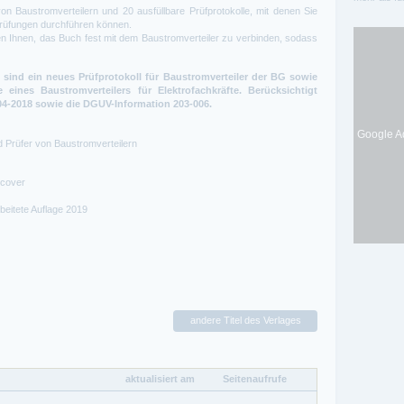
on Baustromverteilern und 20 ausfüllbare Prüfprotokolle, mit denen Sie
prüfungen durchführen können.
en Ihnen, das Buch fest mit dem Baustromverteiler zu verbinden, sodass
sind ein neues Prüfprotokoll für Baustromverteiler der BG sowie
 eines Baustromverteilers für Elektrofachkräfte. Berücksichtigt
4-2018 sowie die DGUV-Information 203-006.
Google Ad
d Prüfer von Baustromverteilern
tcover
beitete Auflage 2019
andere Titel des Verlages
aktualisiert am
Seitenaufrufe