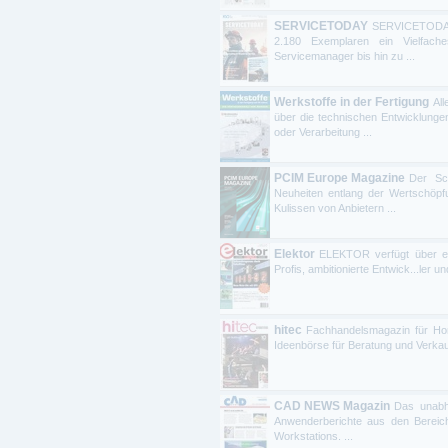
SERVICETODAY
SERVICETODA
2.180 Exemplaren ein Vielfache
Servicemanager bis hin zu ...
Werkstoffe in der Fertigung
Al
über die technischen Entwicklung
oder Verarbeitung ...
PCIM Europe Magazine
Der Sc
Neuheiten entlang der Wertschöpfu
Kulissen von Anbietern ...
Elektor
ELEKTOR verfügt über ein
Profis, ambitionierte Entwick...ler 
hitec
Fachhandelsmagazin für Hom
Ideenbörse für Beratung und Verkauf
CAD NEWS Magazin
Das unabh
Anwenderberichte aus den Bereic
Workstations. ...