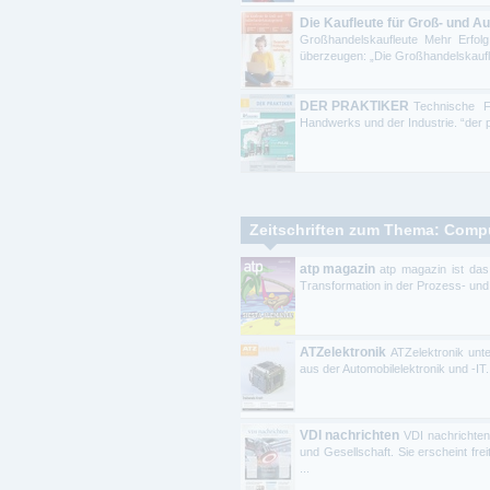
Die Kaufleute für Groß- und
Großhandelskaufleute Mehr Erfolg
überzeugen: „Die Großhandelskaufleu
DER PRAKTIKER
Technische F
Handwerks und der Industrie. “der pr
Zeitschriften zum Thema: Comput
atp magazin
atp magazin ist das
Transformation in der Prozess- und
ATZelektronik
ATZelektronik unte
aus der Automobilelektronik und -IT. 
VDI nachrichten
VDI nachrichten
und Gesellschaft. Sie erscheint fre
...