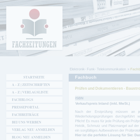
Cookie-Einstellungen
Fachzeitungen.de - Das unabhängige Portal
für Fachmagazine Fachpublikationen &
eBooks
Elektronik- Funk- Telekommunikation
Fachb
Sie sind hier
STARTSEITE
Fachbuch
A - Z | ZEITSCHRIFTEN
Prüfen und Dokumentieren - Baustro
A - Z | VERLAGSLISTE
ISBN
FACHBLOGS
Verkaufspreis Inland (inkl. MwSt.)
PRESSEPORTAL
Nach der Erstprüfung müssen an jed
FACHBEITRÄGE
Wiederholungsprüfungen durchgeführt we
Pflicht! Es muss für jede Prüfung ein Prüfpr
BEI UNS WERBEN
Hektik, Schmutz und Platzmangel auf der 
VERLAG NEU ANMELDEN
ein sorgfältiges Aufbewahren der Prüfproto
Hier ist die perfekte Lösung für Sie: 
BLOG NEU ANMELDEN