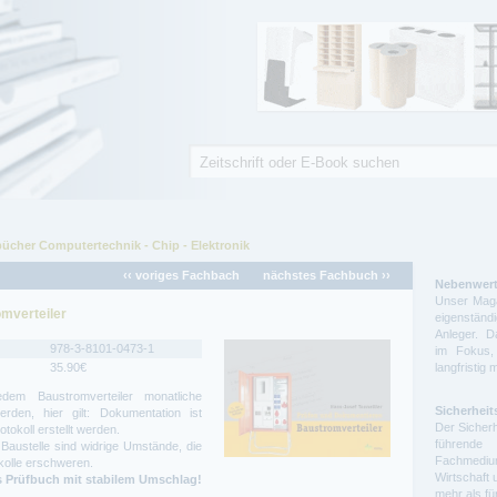
Suche
Suchformular
ücher Computertechnik - Chip - Elektronik
‹‹ voriges Fachbach
nächstes Fachbuch ››
Nebenwert
Unser Maga
mverteiler
eigenstä
Anleger. D
978-3-8101-0473-1
im Fokus,
35.90€
langfristig 
em Baustromverteiler monatliche
Sicherheit
rden, hier gilt: Dokumentation ist
Der Sicherh
otokoll erstellt werden.
führende 
Baustelle sind widrige Umstände, die
Fachmedium
kolle erschweren.
Wirtschaft 
Das Prüfbuch mit stabilem Umschlag!
mehr als f