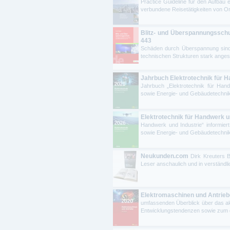
Practice Guideline für den Aufbau
verbundene Reisetätigkeiten von Or
Blitz- und Überspannungssch
443
Schäden durch Überspannung sind 
technischen Strukturen stark anges
Jahrbuch Elektrotechnik für H
Jahrbuch „Elektrotechnik für Hand
sowie Energie- und Gebäudetechnik u
Elektrotechnik für Handwerk u
Handwerk und Industrie“ informier
sowie Energie- und Gebäudetechnik u
Neukunden.com
Dirk Kreuters 
Leser anschaulich und in verständli
Elektromaschinen und Antrieb
umfassenden Überblick über das ak
Entwicklungstendenzen sowie zum g