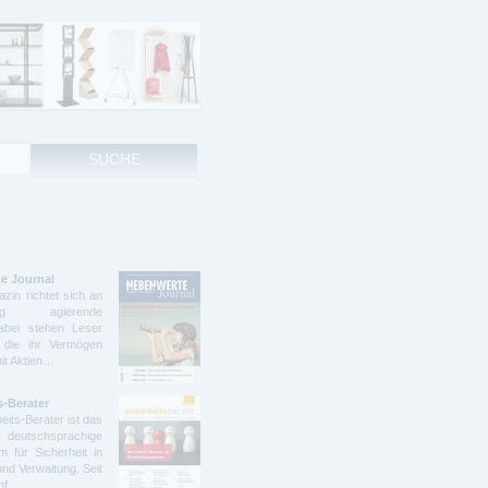
e Journal
zin richtet sich an
ndig agierende
abei stehen Leser
 die ihr Vermögen
mit Aktien…
s-Berater
eits-Berater ist das
deutschsprachige
 für Sicherheit in
und Verwaltung. Seit
ünf…