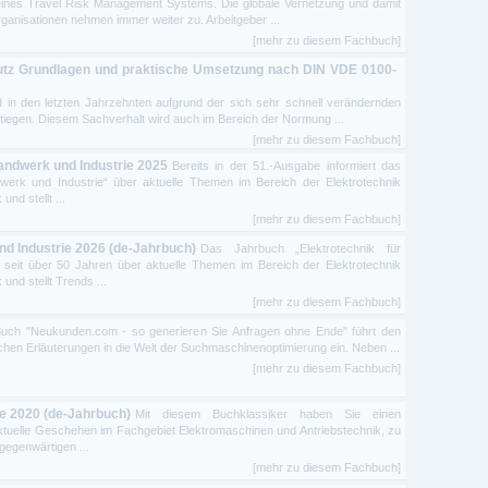
 eines Travel Risk Management Systems. Die globale Vernetzung und damit
ganisationen nehmen immer weiter zu. Arbeitgeber ...
[mehr zu diesem Fachbuch]
utz Grundlagen und praktische Umsetzung nach DIN VDE 0100-
in den letzten Jahrzehnten aufgrund der sich sehr schnell verändernden
tiegen. Diesem Sachverhalt wird auch im Bereich der Normung ...
[mehr zu diesem Fachbuch]
andwerk und Industrie 2025
Bereits in der 51.-Ausgabe informiert das
werk und Industrie“ über aktuelle Themen im Bereich der Elektrotechnik
nd stellt ...
[mehr zu diesem Fachbuch]
nd Industrie 2026 (de-Jahrbuch)
Das Jahrbuch „Elektrotechnik für
t seit über 50 Jahren über aktuelle Themen im Bereich der Elektrotechnik
nd stellt Trends ...
[mehr zu diesem Fachbuch]
Buch "Neukunden.com - so generieren Sie Anfragen ohne Ende" führt den
chen Erläuterungen in die Welt der Suchmaschinenoptimierung ein. Neben ...
[mehr zu diesem Fachbuch]
e 2020 (de-Jahrbuch)
Mit diesem Buchklassiker haben Sie einen
tuelle Geschehen im Fachgebiet Elektromaschinen und Antriebstechnik, zu
egenwärtigen ...
[mehr zu diesem Fachbuch]