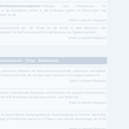
 Außenhandelsmanagement
Prüfungs- und Praxiswissen für
 in der Ausbildung, sicher in alle Prüfungen gehen, im Beruf jeden Tag
te“ ist die ...
[mehr zu diesem Magazin]
achzeitschrift aus der Praxis für die Praxis in allen Bereichen des
aktiker“ ist die Fachzeitschrift für alle Bereiche der fügetechnischen ...
[mehr zu diesem Magazin]
ertechnik - Chip - Elektronik
 praxisnahe Magazin für Automatisierungstechnik, Automation und digitale
 Verfahrenstechnik. Als einziges peer-reviewtes Fachmagazin geben wir ...
[mehr zu diesem Magazin]
rstützt internationale Entwickler und Forscher mit neuesten Erkenntnissen
Von E/E-Architektur bis Big Data und KI – hier finden Sie ...
[mehr zu diesem Magazin]
 ist Deutschlands meinungsbildende Wochenzeitung zu Technik, Wirtschaft
itags im Printformat und ist für E-Paper-Leser bereits donnerstags ab 20.00
[mehr zu diesem Magazin]