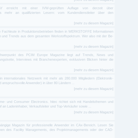
Y erreicht mit einer IVW-geprüften Auflage von derzeit über
s mehr an qualifizierten Lesern: vom Kundendienstleiter über den
[mehr zu diesem Magazin]
le Fachleute in Produktionsbetrieben finden in WERKSTOFFE Informationen
en und Trends aus dem gesamten Werkstoffspektrum. Wer also mit der Be-
[mehr zu diesem Magazin]
hwerpunkt des PCIM Europe Magazine liegt auf Trends, News und
ngskette, Interviews mit Branchenexperten, exklusiven Blicken hinter die
[mehr zu diesem Magazin]
 internationales Netzwerk mit mehr als 280.000 Mitgliedern (Elektronik-
und anspruchsvolle Anwender) in über 80 Ländern ...
[mehr zu diesem Magazin]
e- und Consumer Electronics. hitec richtet sich mit Handelsthemen und
 an Ladeninhaber, Verkaufsleiter und Top-Verkäufer sowie ...
[mehr zu diesem Magazin]
ängige Magazin für professionelle Anwender im CAx-Bereich. Lesen Sie
hen des Facility Managements, des Projektmanagements oder der CAD-