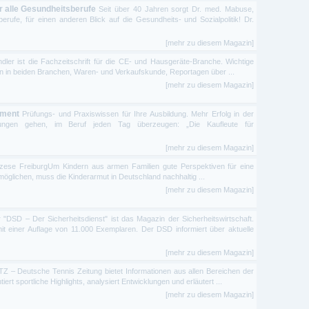
ür alle Gesundheitsberufe
Seit über 40 Jahren sorgt Dr. med. Mabuse,
sberufe, für einen anderen Blick auf die Gesundheits- und Sozialpolitik! Dr.
[mehr zu diesem Magazin]
ndler ist die Fachzeitschrift für die CE- und Hausgeräte-Branche. Wichtige
n in beiden Branchen, Waren- und Verkaufskunde, Reportagen über ...
[mehr zu diesem Magazin]
ement
Prüfungs- und Praxiswissen für Ihre Ausbildung. Mehr Erfolg in der
üfungen gehen, im Beruf jeden Tag überzeugen: „Die Kaufleute für
[mehr zu diesem Magazin]
iözese FreiburgUm Kindern aus armen Familien gute Perspektiven für eine
öglichen, muss die Kinderarmut in Deutschland nachhaltig ...
[mehr zu diesem Magazin]
 "DSD – Der Sicherheitsdienst" ist das Magazin der Sicherheitswirtschaft.
mit einer Auflage von 11.000 Exemplaren. Der DSD informiert über aktuelle
[mehr zu diesem Magazin]
TZ – Deutsche Tennis Zeitung bietet Informationen aus allen Bereichen der
rt sportliche Highlights, analysiert Entwicklungen und erläutert ...
[mehr zu diesem Magazin]