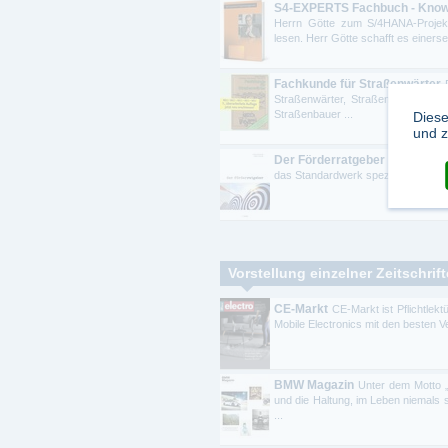
S4-EXPERTS Fachbuch - Kno
Herrn Götte zum S/4HANA-Projekt
lesen. Herr Götte schafft es einersei
Fachkunde für Straßenwärter
Straßenwärter, Straßenwärtermeist
Straßenbauer ...
Diese
und z
Der Förderratgeber
Wie und wo 
das Standardwerk speziell für Vereine
Vorstellung einzelner Zeitschrif
CE-Markt
CE-Markt ist Pflichtlek
Mobile Electronics mit den besten 
BMW Magazin
Unter dem Motto 
und die Haltung, im Leben niemals
...