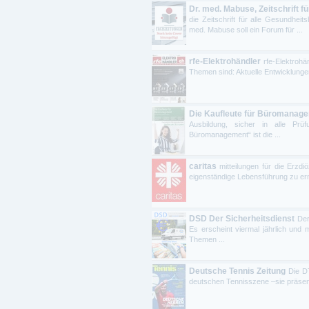
Dr. med. Mabuse, Zeitschrift f
die Zeitschrift für alle Gesundheit
med. Mabuse soll ein Forum für ...
rfe-Elektrohändler
rfe-Elektrohä
Themen sind: Aktuelle Entwicklunge
Die Kaufleute für Büromanag
Ausbildung, sicher in alle Pr
Büromanagement“ ist die ...
caritas
mitteilungen für die Erzd
eigenständige Lebensführung zu erm
DSD Der Sicherheitsdienst
Der
Es erscheint viermal jährlich und 
Themen ...
Deutsche Tennis Zeitung
Die D
deutschen Tennisszene –sie präsentie