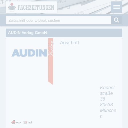
Fachzeitungen.de - Das unabhängige Portal für
Cookie-Einstellungen
Fachmagazine Fachpublikationen & eBooks
Suche
Suchformular
AUDIN Verlag GmbH
Anschrift
Knöbel
straße
36
80538
Münche
n