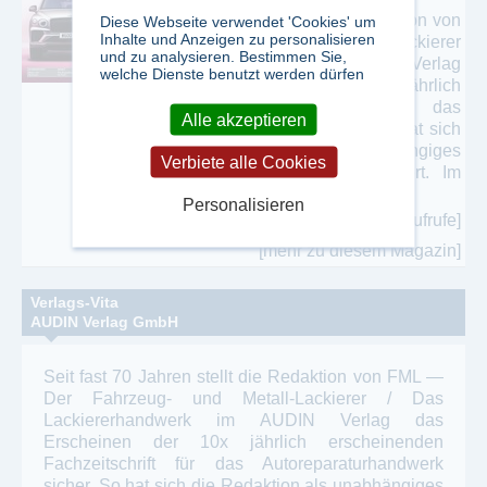
Seit fast 70 Jahren stellt die Redaktion von
Diese Webseite verwendet 'Cookies' um
Inhalte und Anzeigen zu personalisieren
FML — Der Fahrzeug- und Metall-Lackierer
und zu analysieren. Bestimmen Sie,
/ Das Lackiererhandwerk im AUDIN Verlag
welche Dienste benutzt werden dürfen
das Erscheinen der 10x jährlich
erscheinenden Fachzeitschrift für das
Alle akzeptieren
Autoreparaturhandwerk sicher. So hat sich
die Redaktion als unabhängiges
Verbiete alle Cookies
Sprachrohr der Branche positioniert. Im
Fokus der Berichterstattung jeder ...
Personalisieren
[12298 Aufrufe]
[mehr zu diesem Magazin]
Verlags-Vita
AUDIN Verlag GmbH
Seit fast 70 Jahren stellt die Redaktion von FML —
Der Fahrzeug- und Metall-Lackierer / Das
Lackiererhandwerk im AUDIN Verlag das
Erscheinen der 10x jährlich erscheinenden
Fachzeitschrift für das Autoreparaturhandwerk
sicher. So hat sich die Redaktion als unabhängiges