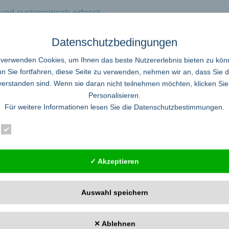
und systematisch erfasst
Datenschutzbedingungen
 hochlegiertem Werkzeugstahl von Hand auf Hochglanz zu polieren, erfordert 
Die Erfahrungen zur Herstellung der polierten Oberflächen eignen sich Mitarbei
 verwenden Cookies, um Ihnen das beste Nutzererlebnis bieten zu kön
 zeitintensiv und nicht reproduzierbar. Schäden an der bearbeiteten Oberfläche 
 Sie fortfahren, diese Seite zu verwenden, nehmen wir an, dass Sie 
verstanden sind. Wenn sie daran nicht teilnehmen möchten, klicken Sie
Personalisieren.
Für weitere Informationen lesen Sie die
Datenschutzbestimmungen
.
ische Aufnahme“ entscheidend verbessert
Essenziell
Statistik
Externe Dienste
ster ein Arzneimittelgespräch für stationäre Patienten eingerichtet. Ein
matisch alle Medikamente, die der Patient einnimmt und prüft, ob Medikationsf
✓ Akzeptieren
ist. Zudem stellt er sicher, dass gefährliche Wechselwirkungen zwischen versch
Auswahl speichern
eiten zur Erschließung von Wissen
✕ Ablehnen