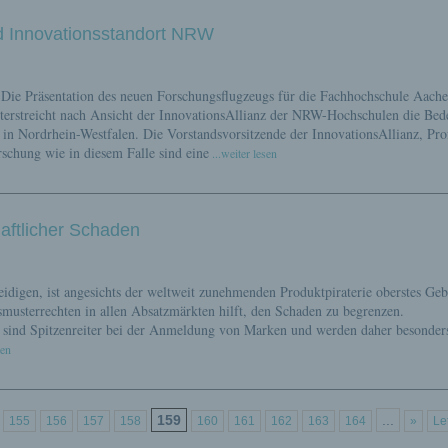
d Innovationsstandort NRW
 Die Präsentation des neuen Forschungsflugzeugs für die Fachhochschule Aach
erstreicht nach Ansicht der InnovationsAllianz der NRW-Hochschulen die Bed
in Nordrhein-Westfalen. Die Vorstandsvorsitzende der InnovationsAllianz, Pro
orschung wie in diesem Falle sind eine
...weiter lesen
haftlicher Schaden
idigen, ist angesichts der weltweit zunehmenden Produktpiraterie oberstes Geb
usterrechten in allen Absatzmärkten hilft, den Schaden zu begrenzen.
sind Spitzenreiter bei der Anmeldung von Marken und werden daher besonders
sen
159
...
155
156
157
158
160
161
162
163
164
»
Le