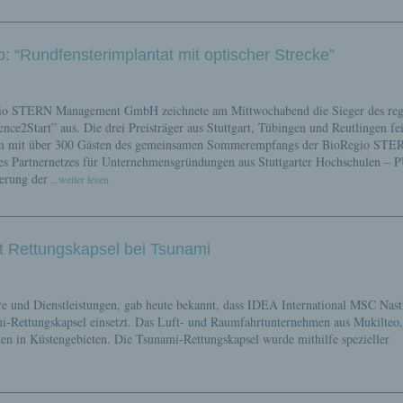
: “Rundfensterimplantat mit optischer Strecke”
egio STERN Management GmbH zeichnete am Mittwochabend die Sieger des reg
nce2Start” aus. Die drei Preisträger aus Stuttgart, Tübingen und Reutlingen fe
am mit über 300 Gästen des gemeinsamen Sommerempfangs der BioRegio STE
 Partnernetzes für Unternehmensgründungen aus Stuttgarter Hochschulen – 
derung der
...weiter lesen
t Rettungskapsel bei Tsunami
 und Dienstleistungen, gab heute bekannt, dass IDEA International MSC Nast
i-Rettungskapsel einsetzt. Das Luft- und Raumfahrtunternehmen aus Mukilteo,
en in Küstengebieten. Die Tsunami-Rettungskapsel wurde mithilfe spezieller