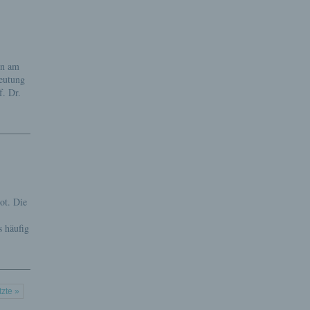
en am
eutung
f. Dr.
ot. Die
 häufig
tzte »