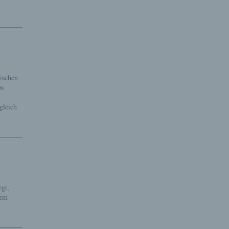
ischen
bs
gleich
egt,
dem