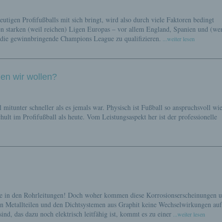
eutigen Profifußballs mit sich bringt, wird also durch viele Faktoren bedingt
n starken (weil reichen) Ligen Europas – vor allem England, Spanien und (we
ür die gewinnbringende Champions League zu qualifizieren.
...weiter lesen
den wir wollen?
l mitunter schneller als es jemals war. Physisch ist Fußball so anspruchsvoll wi
hult im Profifußball als heute. Vom Leistungsaspekt her ist der professionelle
ile in den Rohrleitungen! Doch woher kommen diese Korrosionserscheinungen 
den Metallteilen und den Dichtsystemen aus Graphit keine Wechselwirkungen au
d, das dazu noch elektrisch leitfähig ist, kommt es zu einer
...weiter lesen