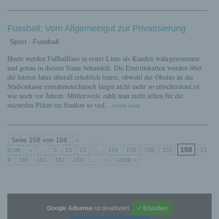
Fussball: Vom Allgemeingut zur Privatisierung
Sport - Fussball
Heute werden Fußballfans in erster Linie als Kunden wahrgenommen
und genau in diesem Sinne behandelt. Die Eintrittskarten wurden über
die letzten Jahre überall erheblich teurer, obwohl der Obolus an der
Stadionkasse einnahmetechnisch längst nicht mehr so entscheidend ist
wie noch vor Jahren. Mittlerweile zahlt man nicht selten für die
miesesten Plätze im Stadion so viel,
...weiter lesen
Seite 158 von 166
«
...
...
158
Erste
«
5
10
15
154
155
156
157
15
...
9
160
161
162
163
»
Letzte »
Google Adsense
ist deaktiviert.
✓ Erlauben