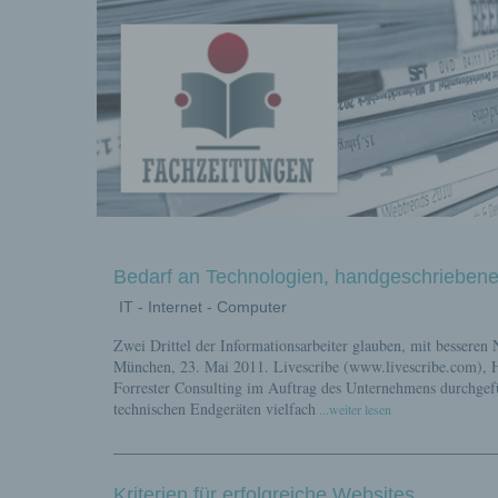
Fachberichte-
Projekte –
Fachwissen
Bedarf an Technologien, handgeschriebene
IT - Internet - Computer
Zwei Drittel der Informationsarbeiter glauben, mit besseren 
Fachbeiträg
München, 23. Mai 2011. Livescribe (www.livescribe.com), Her
Forrester Consulting im Auftrag des Unternehmens durchgefüh
technischen Endgeräten vielfach
...weiter lesen
Kriterien für erfolgreiche Websites