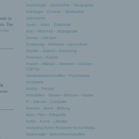
Archäologie – Geschichte – Geographie
Astrologie – Esoterik – Spiritualität
site in
Astronomie
en. Das
Audio – Video – Elektronik
.weiter
Auto – Motorrad – Motorgeräte
Design – Lifestyle
Ernährung – Wellness – Gesundheit
Familie – Jugend – Erziehung
Finanzen – Kapital
Frauen – Männer – Senioren – Gender –
LGBTQ+
Geisteswissenschaften – Psychologie
Handwerk
HK
Hobby – Freizeit
ueste
Immobilien – Bauen – Wohnen – Garten
IT – Internet – Computer
Karriere – Beruf – Bildung
Kino – Film – Fotografie
Kultur – Kunst – Literatur
Marketing-Public Relations-Social Media
Mathematik – Naturwissenschaften