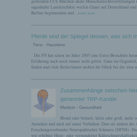
gestreuten CCS Märchen akute Menschenrechtsverletzungen u
sagenhafte Lausitzschätze werfen Glanz auf Deutschland und
Berlins beginnenden und
...weiter lesen
Pferde sind der Spiegel dessen, was sich i
Tiere - Haustiere
Die FN hat schon im Jahre 2005 eine Extra-Broschüre heraus
Erfahrung nach noch immer nicht gelöst. Ganz im Gegenteil,
finden und viele Reiter/innen suchen ihr Glück bei der xten 
Zusammenhänge zwischen Nerv
genannter TRP-Kanäle
Medizin - Gesundheit
Blond oder brünett, klein oder groß, mehr 
Aussehen und auch auf unser Verhalten. Dass sie zudem die 
Forschungsverbundes Neuropathischer Schmerz (DFNS). Di
wie erhöhter Hitze- oder verminderter Kälteschmerzhaftigkei