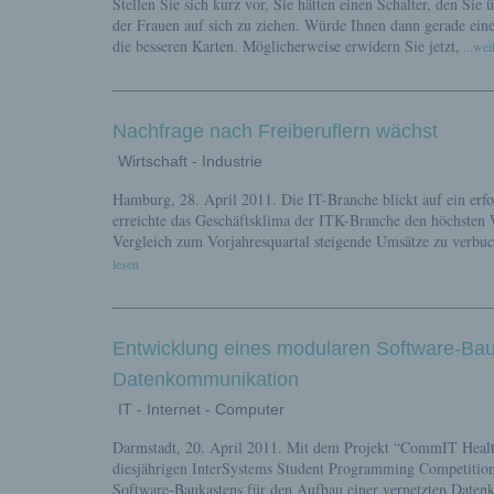
Stellen Sie sich kurz vor, Sie hätten einen Schalter, den S
der Frauen auf sich zu ziehen. Würde Ihnen dann gerade eine
die besseren Karten. Möglicherweise erwidern Sie jetzt,
...wei
Nachfrage nach Freiberuflern wächst
Wirtschaft - Industrie
Hamburg, 28. April 2011. Die IT-Branche blickt auf ein er
erreichte das Geschäftsklima der ITK-Branche den höchsten 
Vergleich zum Vorjahresquartal steigende Umsätze zu verbuc
lesen
Entwicklung eines modularen Software-Bauk
Datenkommunikation
IT - Internet - Computer
Darmstadt, 20. April 2011. Mit dem Projekt “CommIT Healt
diesjährigen InterSystems Student Programming Competition.
Software-Baukastens für den Aufbau einer vernetzten Date