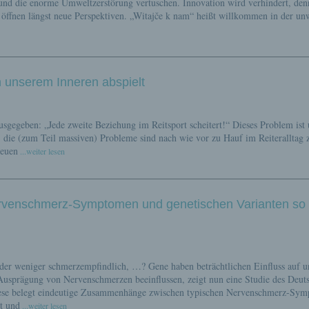
nd die enorme Umweltzerstörung vertuschen. Innovation wird verhindert, den
 öffnen längst neue Perspektiven. „Witajče k nam“ heißt willkommen in der un
n unserem Inneren abspielt
gegeben: „Jede zweite Beziehung im Reitsport scheitert!“ Dieses Problem ist 
 die (zum Teil massiven) Probleme sind nach wie vor zu Hauf im Reiteralltag 
neuen
...weiter lesen
enschmerz-Symptomen und genetischen Varianten so
oder weniger schmerzempfindlich, …? Gene haben beträchtlichen Einfluss auf u
Ausprägung von Nervenschmerzen beeinflussen, zeigt nun eine Studie des Deut
ese belegt eindeutige Zusammenhänge zwischen typischen Nervenschmerz-Sy
t und
...weiter lesen