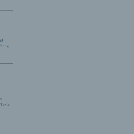
nd
chung
en
 Texte”