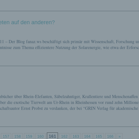
ten auf den anderen?
011 – Der Blog fanaz.ws beschäftigt sich primär mit Wissenschaft, Forschung u
ntnisse zum Thema effizientere Nutzung der Solarenergie, wie etwa der Erfors
nbücher über Rhein-Elefanten, Säbelzahntiger, Krallentiere und Menschenaffen
ber die exotische Tierwelt am Ur-Rhein in Rheinhessen vor rund zehn Million
chaftsautor Ernst Probst zu verdanken, der bei “GRIN Verlag für akademische
161
157
158
159
160
162
163
164
165
166
»