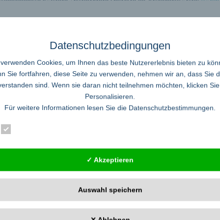
rglücks
Datenschutzbedingungen
 verwenden Cookies, um Ihnen das beste Nutzererlebnis bieten zu kön
n eine umfangreiche Längsschnittstudie gestartet, mit der herausgefunden werd
 Sie fortfahren, diese Seite zu verwenden, nehmen wir an, dass Sie 
usammen bleiben. Wie kommt es, dass manche Partner oder Freunde für immer
Ist für ein dauerhaftes Beziehungsglück die allgemeine Persönlichkeitsähnlichk
verstanden sind. Wenn sie daran nicht teilnehmen möchten, klicken Sie
ter lesen
Personalisieren.
Für weitere Informationen lesen Sie die
Datenschutzbestimmungen
.
Essenziell
Statistik
Externe Dienste
tellung von Kunststoffprodukten
✓ Akzeptieren
 der Horizon Plastics International Inc.Ontario, April 2011 – Mit rund 1,5 Mill
ion Funds bezuschusst die Provinzregierung ein Innovationsprojekt von Horiz
urg, Ontario, entwickelt ein neues Herstellungsverfahren für Kunststoff, das n
Auswahl speichern
✕ Ablehnen