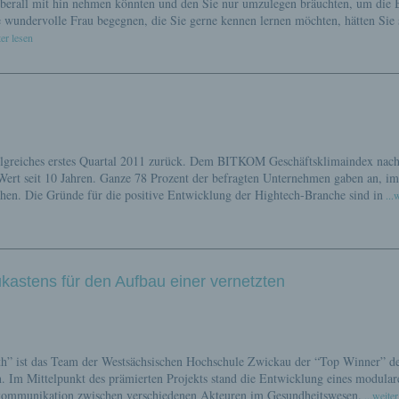
ie überall mit hin nehmen könnten und den Sie nur umzulegen bräuchten, um die 
 wundervolle Frau begegnen, die Sie gerne kennen lernen möchten, hätten Sie 
ter lesen
folgreiches erstes Quartal 2011 zurück. Dem BITKOM Geschäftsklimaindex nac
Wert seit 10 Jahren. Ganze 78 Prozent der befragten Unternehmen gaben an, im
hen. Die Gründe für die positive Entwicklung der Hightech-Branche sind in
...
astens für den Aufbau einer vernetzten
h” ist das Team der Westsächsischen Hochschule Zwickau der “Top Winner” d
 Im Mittelpunkt des prämierten Projekts stand die Entwicklung eines modular
nkommunikation zwischen verschiedenen Akteuren im Gesundheitswesen.
...weiter