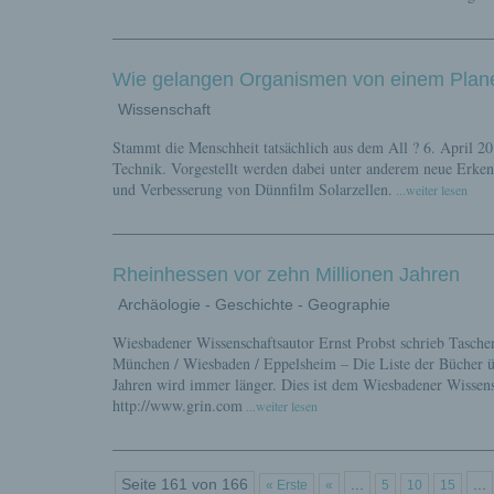
Wie gelangen Organismen von einem Plane
Wissenschaft
Stammt die Menschheit tatsächlich aus dem All ? 6. April 2
Technik. Vorgestellt werden dabei unter anderem neue Erken
und Verbesserung von Dünnfilm Solarzellen.
...weiter lesen
Rheinhessen vor zehn Millionen Jahren
Archäologie - Geschichte - Geographie
Wiesbadener Wissenschaftsautor Ernst Probst schrieb Tasche
München / Wiesbaden / Eppelsheim – Die Liste der Bücher ü
Jahren wird immer länger. Dies ist dem Wiesbadener Wissens
http://www.grin.com
...weiter lesen
Seite 161 von 166
...
...
« Erste
«
5
10
15