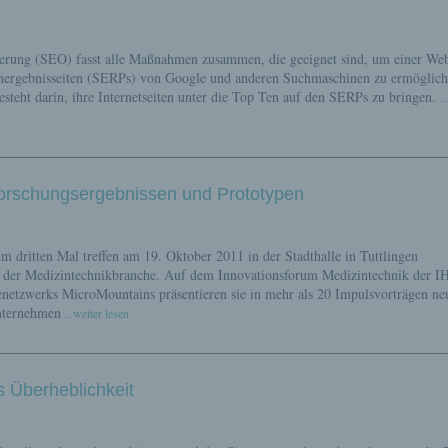
rung (SEO) fasst alle Maßnahmen zusammen, die geeignet sind, um einer Web
uchergebnisseiten (SERPs) von Google und anderen Suchmaschinen zu ermöglich
esteht darin, ihre Internetseiten unter die Top Ten auf den SERPs zu bringen.
..
Forschungsergebnissen und Prototypen
m dritten Mal treffen am 19. Oktober 2011 in der Stadthalle in Tuttlingen
s der Medizintechnikbranche. Auf dem Innovationsforum Medizintechnik der I
tzwerks MicroMountains präsentieren sie in mehr als 20 Impulsvorträgen ne
nternehmen
...weiter lesen
ls Überheblichkeit