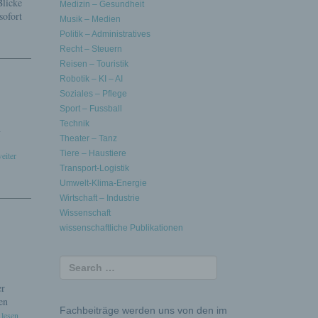
Blicke
Medizin – Gesundheit
sofort
Musik – Medien
Politik – Administratives
Recht – Steuern
Reisen – Touristik
Robotik – KI – AI
Soziales – Pflege
Sport – Fussball
Technik
h
Theater – Tanz
Tiere – Haustiere
weiter
Transport-Logistik
Umwelt-Klima-Energie
Wirtschaft – Industrie
Wissenschaft
wissenschaftliche Publikationen
er
en
Fachbeiträge werden uns von den im
 lesen