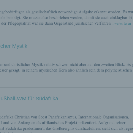
legebedürftigen als gesellschaftlich notwendige Aufgabe erkannt worden. Es w
ele benötigt. Sie musste also beschrieben werden, damit sie auch einklagbar ist
der Pflegequalität war sie dann Gegenstand juristischer Verfahren
...weiter lesen
icher Mystik
er und christlicher Mystik relativ schwer, nicht aber auf den zweiten Blick. Es 
sser gesagt, in seinem mystischen Kern also ähnlich sein dem polytheistischen
ußball-WM für Südafrika
frika Christian von Soest Panafrikanismus, Internationale Organisationen,
Land von Anfang an als afrikanisches Projekt präsentiert. Aufgrund seiner
ist Südafrika prädestiniert, das Großereignis durchzuführen, sieht sich als regi