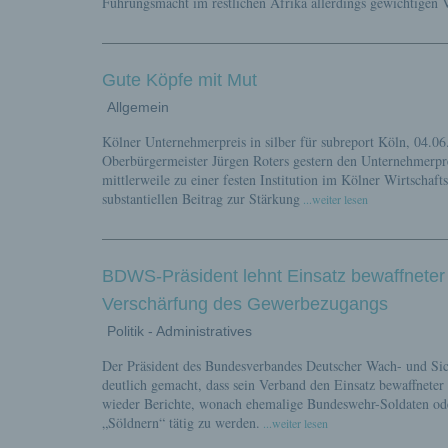
Führungsmacht im restlichen Afrika allerdings gewichtigen 
Gute Köpfe mit Mut
Allgemein
Kölner Unternehmerpreis in silber für subreport Köln, 04.06
Oberbürgermeister Jürgen Roters gestern den Unternehmerprei
mittlerweile zu einer festen Institution im Kölner Wirtscha
substantiellen Beitrag zur Stärkung
...weiter lesen
BDWS-Präsident lehnt Einsatz bewaffneter p
Verschärfung des Gewerbezugangs
Politik - Administratives
Der Präsident des Bundesverbandes Deutscher Wach- und S
deutlich gemacht, dass sein Verband den Einsatz bewaffneter 
wieder Berichte, wonach ehemalige Bundeswehr-Soldaten ode
„Söldnern“ tätig zu werden.
...weiter lesen