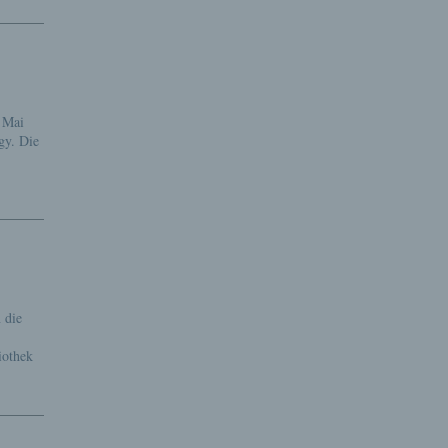
b Mai
gy. Die
 die
iothek