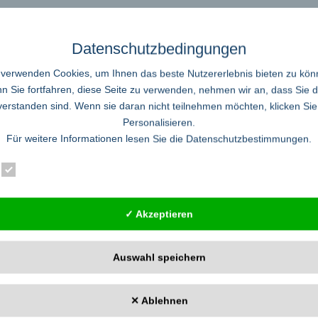
Datenschutzbedingungen
 verwenden Cookies, um Ihnen das beste Nutzererlebnis bieten zu kön
des Bildungswesens in Verbindung mit dem demografischen Wandel Der demograf
 Sie fortfahren, diese Seite zu verwenden, nehmen wir an, dass Sie 
r deutlichen Veränderungsdruck. Zu diesem Ergebnis kommt der Bericht Bildun
verstanden sind. Wenn sie daran nicht teilnehmen möchten, klicken Sie
tattung im Auftrag der Kultusministerkonferenz sowie des Bundesministeriums
Personalisieren.
Für weitere Informationen lesen Sie die
Datenschutzbestimmungen
.
Essenziell
Statistik
Externe Dienste
schrift für Philosophie und Psychosomatik“ (IZPP) erschi
✓ Akzeptieren
len Zeitschrift für Philosophie und Psychosomatik“ online frei zugänglich. Unt
selwirkungen religöser Überzeugungen mit psychischen Phänomenen sowie der
.
...weiter lesen
Auswahl speichern
✕ Ablehnen
Ganztagsschulen zu Lernparadiesen