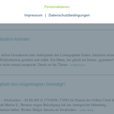
Personalisieren
 „Zukunft Bildung und Betreuung“ des Bundesministeriums für Bildung und
 Bund insgesamt 4 Milliarden Euro für den Auf- und Ausbau von Ganztagsschul
Impressum
|
Datenschutzbedingungen
gische Konzepte in die Schulen einziehen.
...weiter lesen
rändern können
n tiefem Gewahrsein zum Ankerpunkt den Lösungspunkt finden, Intention setze
rklichkeiten gestaltet und wählt. Ein Mann, der gleich im Stehen „gepunktet
r nicht einmal ausspricht. Damit ist das Thema
...weiter lesen
blatt des Angeklagten beleidigt?
 – Strafsachen – 46 Ds 600 Js 17518/08 (73/08) Im Namen des Volkes Urteil I
alt Martin S., Bremen wegen Beleidigung hat das Amtsgericht Oldenburg –
nommen haben: Richter Holger Janssen als Strafrichter
...weiter lesen