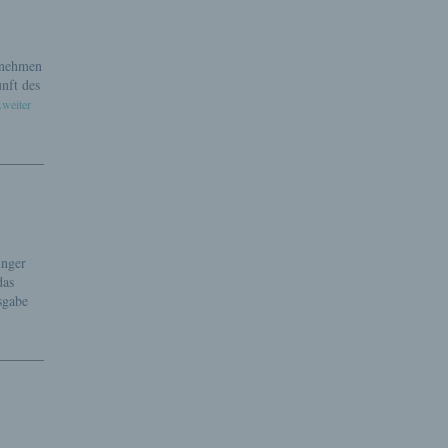
rnehmen
nft des
.weiter
inger
das
sgabe