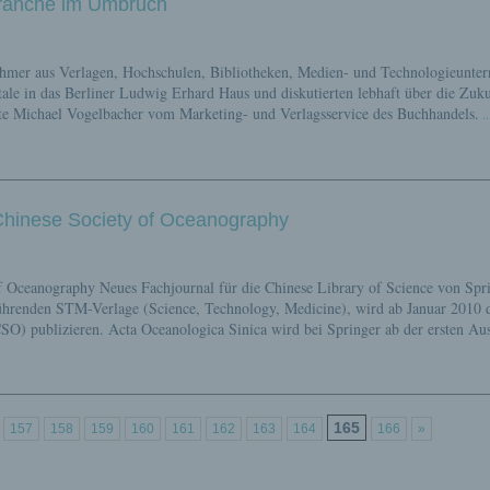
Branche im Umbruch
ehmer aus Verlagen, Hochschulen, Bibliotheken, Medien- und Technologieunte
ale in das Berliner Ludwig Erhard Haus und diskutierten lebhaft über die Zuku
erte Michael Vogelbacher vom Marketing- und Verlagsservice des Buchhandels.
..
Chinese Society of Oceanography
f Oceanography Neues Fachjournal für die Chinese Library of Science von Spr
führenden STM-Verlage (Science, Technology, Medicine), wird ab Januar 2010 
CSO) publizieren. Acta Oceanologica Sinica wird bei Springer ab der ersten Au
165
157
158
159
160
161
162
163
164
166
»