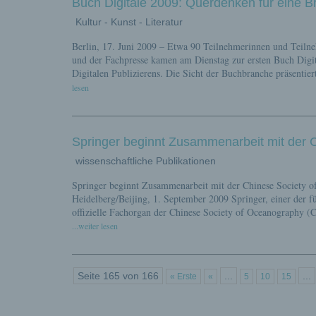
Buch Digitale 2009: Querdenken für eine 
Kultur - Kunst - Literatur
Berlin, 17. Juni 2009 – Etwa 90 Teilnehmerinnen und Teiln
und der Fachpresse kamen am Dienstag zur ersten Buch Digit
Digitalen Publizierens. Die Sicht der Buchbranche präsenti
lesen
Springer beginnt Zusammenarbeit mit der 
wissenschaftliche Publikationen
Springer beginnt Zusammenarbeit mit der Chinese Society o
Heidelberg/Beijing, 1. September 2009 Springer, einer der 
offizielle Fachorgan der Chinese Society of Oceanography (
...weiter lesen
Seite 165 von 166
...
...
« Erste
«
5
10
15