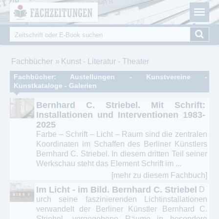
Fachzeitungen.de - Das unabhängige Portal für
Cookie-Einstellungen
Fachmagazine Fachpublikationen & eBooks
Suche
Suchformular
Sie sind hier
Fachbücher
Kunst - Literatur - Theater
Fachbücher: Austellungen - Kunstvereine -
Kunstkataloge - Galerien
Bernhard C. Striebel. Mit Schrift:
Installationen und Interventionen 1983-
2025
Farbe – Schrift – Licht – Raum sind die zentralen
Koordinaten im Schaffen des Berliner Künstlers
Bernhard C. Striebel. In diesem dritten Teil seiner
Werkschau steht das Element Schrift im ...
[mehr zu diesem Fachbuch]
Im Licht - im Bild. Bernhard C. Striebel
D
urch seine faszinierenden Lichtinstallationen
verwandelt der Berliner Künstler Bernhard C.
Striebel „vorgegebene Räume in besondere