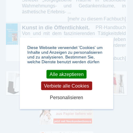
Wahrnehmungs- und Gedankenräume, in
ästhetische Erlebnis- ...
[mehr zu diesem Fachbuch]
Kunst in die Öffentlichkeit.
PR-Handbuch
Von und mit dem faszinierenden Tätigkeitsfeld
der Bildenden und der Angewandten Kunst leben
Künstler und Designer, deren Sammler, Förderer
Diese Webseite verwendet 'Cookies' um
und Aussteller, Hochschulen und ...
Inhalte und Anzeigen zu personalisieren
und zu analysieren. Bestimmen Sie,
[mehr zu diesem Fachbuch]
welche Dienste benutzt werden dürfen
Alle akzeptieren
Verbiete alle Cookies
Personalisieren