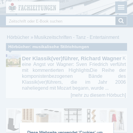
Fachzeitungen.de - Das unabhängige Portal für
Cookie-Einstellungen
Fachmagazine Fachpublikationen & eBooks
Suche
Suchformular
Sie sind hier
Hörbücher
Musikzeitschriften - Tanz - Entertainment
Hörbücher: musikalische Stilrichtungen
Der Klassik(ver)führer, Richard Wagner
K
eine Angst vor Wagner: Sven Friedrich verführt
mit kommentierten HighlightsDie Reihe der
komponistenbezogenen Bände des
Klassik(ver)führers, die im Jahr 2006
naheliegend mit Mozart begann, wurde ...
[mehr zu diesem Hörbuch]
Diese Webseite verwendet 'Cookies' um