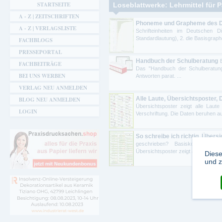
Sie sind hier
STARTSEITE
Loseblattwerke: Lehrmittel für
A - Z | ZEITSCHRIFTEN
Phoneme und Grapheme des De
A - Z | VERLAGSLISTE
Schrifteinheiten im Deutschen 
Standardlautung), 2. die Basisgraphe
FACHBLOGS
PRESSEPORTAL
Handbuch der Schulberatung
FACHBEITRÄGE
Das "Handbuch der Schulberatung"
BEI UNS WERBEN
Antworten parat. ...
VERLAG NEU ANMELDEN
Alle Laute, Übersichtsposter,
BLOG NEU ANMELDEN
Übersichtsposter zeigt alle Laute
LOGIN
Verschriftung. Die Daten beruhen auf
So schreibe ich richtig, Übers
geschrieben? Basiskonzept Re
Übersichtsposter zeigt auf, welche 
Diese
und z