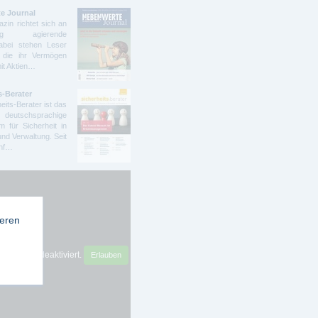
e Journal
zin richtet sich an
ndig agierende
abei stehen Leser
 die ihr Vermögen
mit Aktien…
s-Berater
eits-Berater ist das
deutschsprachige
 für Sicherheit in
und Verwaltung. Seit
ünf…
ieren
sense ist deaktiviert.
Erlauben