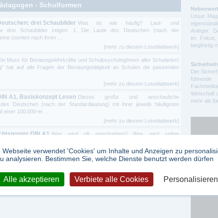
 Pädagogen - Schulformen
Nebenwert
Unser Maga
utschen: drei Schaubilder
Was ist wie häufig? Laut- und
eigenstä
Die drei Schaubilder zeigen: 1. Die Laute des Deutschen (nach der
Anleger. D
me (sortiert nach ihren ...
im Fokus,
langfristig 
[mehr zu diesem Loseblattwerk]
Ein Muss für Beratungslehrkräfte und SchulpsychologInnen aller Schularten!
Sicherheit
 hat auf alle Fragen der Beratungstätigkeit an Schulen die passenden
Der Sicherh
führende 
[mehr zu diesem Loseblattwerk]
Fachmedium
Wirtschaft 
 DIN A1, Basiskonzept Lesen
Dieses große und anschauliche
mehr als f
 des Deutschen (nach der Standardlautung) mit ihrer jeweils häufigsten
 einer 100.000-er ...
[mehr zu diesem Loseblattwerk]
ichtsposter DIN A1
Was wird oft geschrieben? Was wird selten
chtschreiben - 2. Auflage 2023 Dieses große und anschauliche
Buchstaben und ...
 Webseite verwendet 'Cookies' um Inhalte und Anzeigen zu personalis
u analysieren. Bestimmen Sie, welche Dienste benutzt werden dürfen
[mehr zu diesem Loseblattwerk]
Google Ad
Alle akzeptieren
Verbiete alle Cookies
Personalisieren