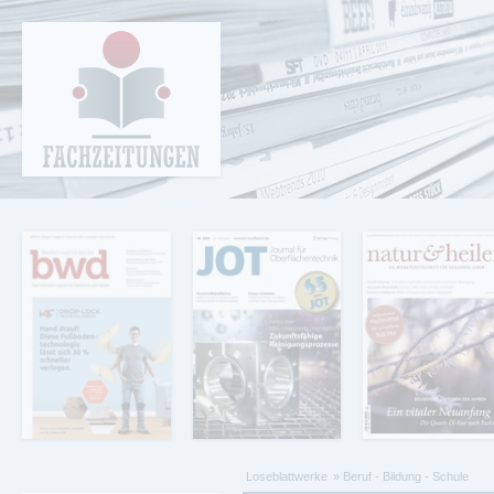
Cookie-Einstellungen
Fachzeitungen.de - Das unabhängige Portal
für Fachmagazine Fachpublikationen &
eBooks
Loseblattwerke
Beruf - Bildung - Schule