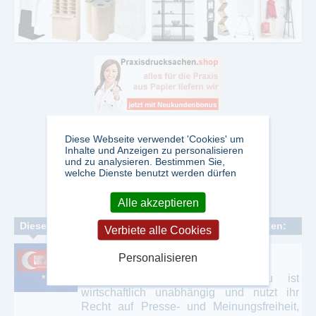
Diese Webseite verwendet 'Cookies' um
Inhalte und Anzeigen zu personalisieren
und zu analysieren. Bestimmen Sie,
welche Dienste benutzt werden dürfen
Alle akzeptieren
Dieser Verlag veröffentlicht folgende Fachzeitschriften:
Verbiete alle Cookies
Aktuelle Türkei Rundschau
Personalisieren
Die Aktuelle Türkei Rundschau ist
wirtschaftlich unabhängig und nutzt ihr
Recht auf Presse- und Meinungsfreiheit,