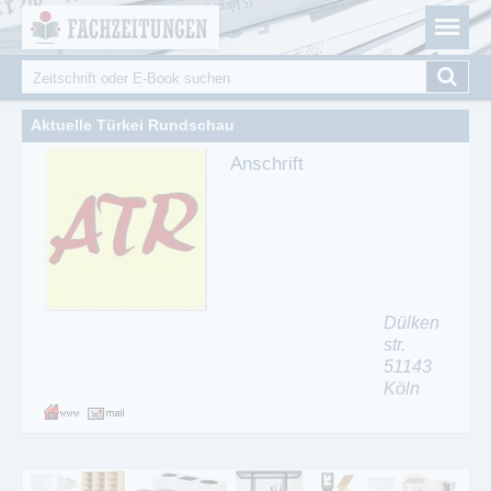
Fachzeitungen.de - Das unabhängige Portal für
Cookie-Einstellungen
Fachmagazine Fachpublikationen & eBooks
Suche
Suchformular
Aktuelle Türkei Rundschau
Anschrift
Dülken
str.
51143
Köln