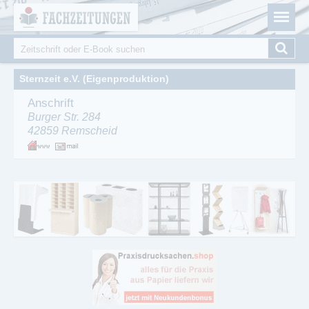
Fachzeitungen.de - Das unabhängige Portal für
Cookie-Einstellungen
Fachmagazine Fachpublikationen & eBooks
Suche
Suchformular
Sternzeit e.V. (Eigenproduktion)
Anschrift
Burger Str. 284
42859
Remscheid