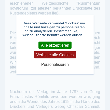
erschienenen Weltgeschichte "Rudimentum
novitiorum" zur ältesten bekannten Druckstätte des
Küstengebietes werden ließ.
Diese Webseite verwendet 'Cookies' um
Inhalte und Anzeigen zu personalisieren
und zu analysieren. Bestimmen Sie,
Die Tradition dieses hochangesehenen
welche Dienste benutzt werden dürfen
Berufsstandes wurde dann besonders erfolgreich
von dem Verleger und Buchhändler Lorenz Albrecht
Alle akzeptieren
fortgeführt, der im Jahre 1579 Lübecker Bürger
wurde und sein Geschäft in Lübeck gründete,
Verbiete alle Cookies
dessen Konzession bis zum heutigen Tage in dem
Wirken des Verlagshauses Schmidt-Römhild, dem
Personalisieren
ältesten Verlags und Druckhaus in Deutschland,
weiterlebt.
Nachdem der Verlag im Jahre 1787 von Georg
Franz Justus Römhild erworben worden war, ging
er um die Wende des Jahres 1818 in die Hände des
Druckers und Verlegers Georg Christian Schmidt,