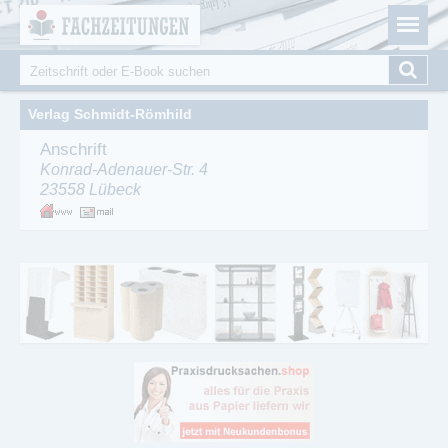
Fachzeitungen.de - Das unabhängige Portal für
Cookie-Einstellungen
Fachmagazine Fachpublikationen & eBooks
Suche
Suchformular
Verlag Schmidt-Römhild
Anschrift
Konrad-Adenauer-Str. 4
23558
Lübeck