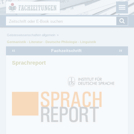
Fachzeitungen.de - Das unabhängige Portal für
Cookie-Einstellungen
Fachmagazine Fachpublikationen & eBooks
Suche
Suchformular
Sie sind hier
Geisteswissenschaften allgemein
Germanistik - Literatur - Deutsche Philologie - Linguistik
‹‹
››
Fachzeitschrift
Sprachreport