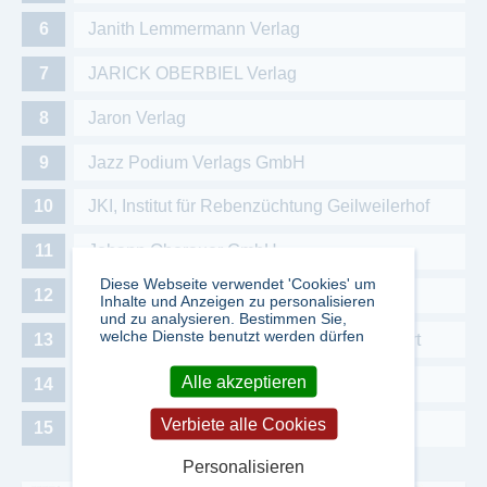
Janith Lemmermann Verlag
JARICK OBERBIEL Verlag
Jaron Verlag
Jazz Podium Verlags GmbH
JKI, Institut für Rebenzüchtung Geilweilerhof
Johann Oberauer GmbH
Diese Webseite verwendet 'Cookies' um
Josef Brodacz Chemiereport.at
Inhalte und Anzeigen zu personalisieren
und zu analysieren. Bestimmen Sie,
welche Dienste benutzt werden dürfen
Josef Keller GmbH & Co. Verlags-KG Erfurt
Alle akzeptieren
Junfermann Verlag GmbH
Verbiete alle Cookies
Jura Soyfer Gesellschaft
Personalisieren