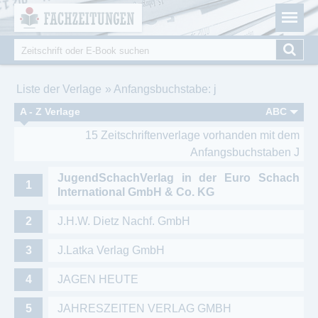
Fachzeitungen.de - Das unabhängige Portal für
Cookie-Einstellungen
Fachmagazine Fachpublikationen & eBooks
Suche
Suchformular
Sie sind hier
Liste der Verlage
Anfangsbuchstabe: j
A - Z Verlage
ABC
15 Zeitschriftenverlage vorhanden mit dem
Anfangsbuchstaben J
JugendSchachVerlag in der Euro Schach
International GmbH & Co. KG
J.H.W. Dietz Nachf. GmbH
J.Latka Verlag GmbH
JAGEN HEUTE
JAHRESZEITEN VERLAG GMBH