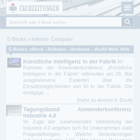
Fachzeitungen.de - Das unabhängige Portal für
Cookie-Einstellungen
Fachmagazine Fachpublikationen & eBooks
Suche
Suchformular
Sie sind hier
E-Books
Internet- Computer
E-Books: eBook - Software - Hardware - World Wide Web
Künstliche Intelligenz in der Fabrik
Im
Rahmen der Anwenderkonferenz „Künstliche
Intelligenz in der Fabrik“ referierten am 28. Mai
ausgewiesene Experten über die
Einsatzmöglichkeiten von KI in der Fabrik. Die
eintägige ...
[mehr zu diesem E-Book]
Tagungsband Anwenderkonferenz
Industrie 4.0
Im Zuge der zunehmenden Verbreitung der
Industrie 4.0 ergeben sich für Unternehmen viele
Fragestellungen: • Welche Veränderungen