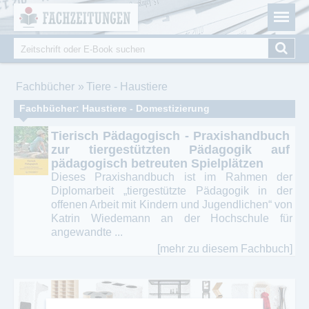
Fachzeitungen.de - Das unabhängige Portal für
Cookie-Einstellungen
Fachmagazine Fachpublikationen & eBooks
Suche
Suchformular
Sie sind hier
Fachbücher
Tiere - Haustiere
Fachbücher: Haustiere - Domestizierung
Tierisch Pädagogisch - Praxishandbuch
zur tiergestützten Pädagogik auf
pädagogisch betreuten Spielplätzen
Dieses Praxishandbuch ist im Rahmen der
Diplomarbeit „tiergestützte Pädagogik in der
offenen Arbeit mit Kindern und Jugendlichen“ von
Katrin Wiedemann an der Hochschule für
angewandte ...
[mehr zu diesem Fachbuch]