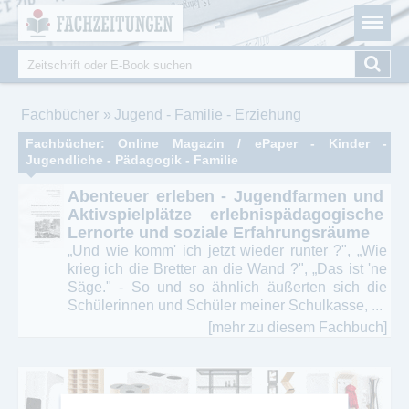
Fachzeitungen.de - Das unabhängige Portal für
Cookie-Einstellungen
Fachmagazine Fachpublikationen & eBooks
Suche
Suchformular
Sie sind hier
Fachbücher
Jugend - Familie - Erziehung
Fachbücher: Online Magazin / ePaper - Kinder -
Jugendliche - Pädagogik - Familie
Abenteuer erleben - Jugendfarmen und
Aktivspielplätze erlebnispädagogische
Lernorte und soziale Erfahrungsräume
„Und wie komm' ich jetzt wieder runter ?", „Wie
krieg ich die Bretter an die Wand ?", „Das ist 'ne
Säge." - So und so ähnlich äußerten sich die
Schülerinnen und Schüler meiner Schulkasse, ...
[mehr zu diesem Fachbuch]