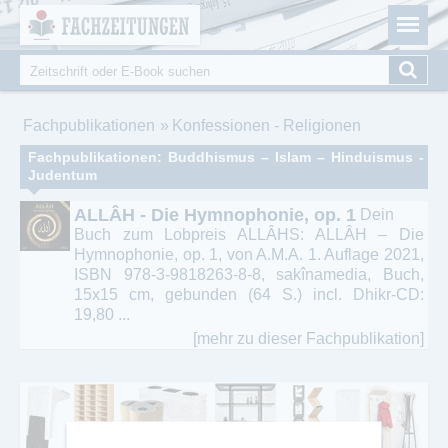
Fachzeitungen.de - Das unabhängige Portal für
Cookie-Einstellungen
Fachmagazine Fachpublikationen & eBooks
Suche
Suchformular
Sie sind hier
Fachpublikationen
Konfessionen - Religionen
Fachpublikationen: Buddhismus – Islam – Hinduismus -
Judentum
ALLÂH - Die Hymnophonie, op. 1
Dein
Buch zum Lobpreis ALLÂHS: ALLÂH – Die
Hymnophonie, op. 1, von A.M.A. 1. Auflage 2021,
ISBN 978-3-9818263-8-8, sakînamedia, Buch,
15x15 cm, gebunden (64 S.) incl. Dhikr-CD:
19,80 ...
[mehr zu dieser Fachpublikation]