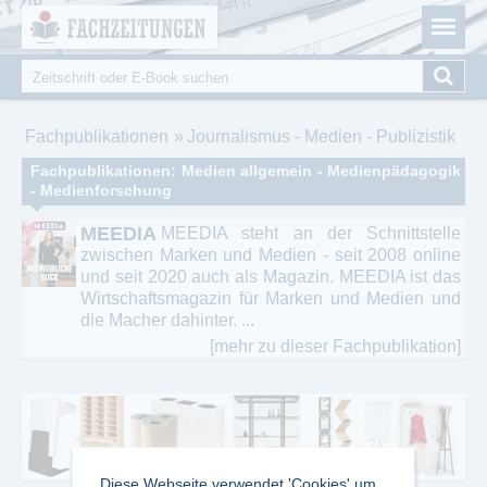
Fachzeitungen.de - Das unabhängige Portal für
Cookie-Einstellungen
Fachmagazine Fachpublikationen & eBooks
Suche
Suchformular
Sie sind hier
Fachpublikationen
Journalismus - Medien - Publizistik
Fachpublikationen: Medien allgemein - Medienpädagogik
- Medienforschung
MEEDIA
MEEDIA steht an der Schnittstelle
zwischen Marken und Medien - seit 2008 online
und seit 2020 auch als Magazin. MEEDIA ist das
Wirtschaftsmagazin für Marken und Medien und
die Macher dahinter. ...
[mehr zu dieser Fachpublikation]
Diese Webseite verwendet 'Cookies' um