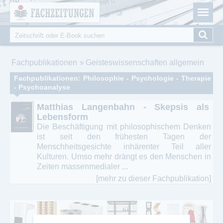
Fachzeitungen.de - Das unabhängige Portal für
Cookie-Einstellungen
Fachmagazine Fachpublikationen & eBooks
Suche
Suchformular
Sie sind hier
Fachpublikationen
Geisteswissenschaften allgemein
Fachpublikationen: Philosophie - Psychologie - Therapie
- Psychoanalyse
Matthias Langenbahn - Skepsis als
Lebensform
Die Beschäftigung mit philosophischem Denken
ist seit den frühesten Tagen der
Menschheitsgesichte inhärenter Teil aller
Kulturen. Umso mehr drängt es den Menschen in
Zeiten massenmedialer ...
[mehr zu dieser Fachpublikation]