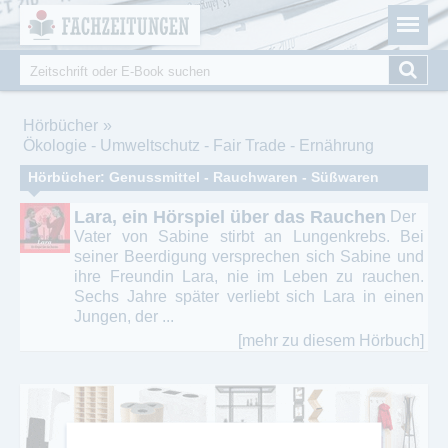
Fachzeitungen.de - Das unabhängige Portal für
Cookie-Einstellungen
Fachmagazine Fachpublikationen & eBooks
Suche
Suchformular
Sie sind hier
Hörbücher
Ökologie - Umweltschutz - Fair Trade - Ernährung
Hörbücher: Genussmittel - Rauchwaren - Süßwaren
Lara, ein Hörspiel über das Rauchen
Der
Vater von Sabine stirbt an Lungenkrebs. Bei
seiner Beerdigung versprechen sich Sabine und
ihre Freundin Lara, nie im Leben zu rauchen.
Sechs Jahre später verliebt sich Lara in einen
Jungen, der ...
[mehr zu diesem Hörbuch]