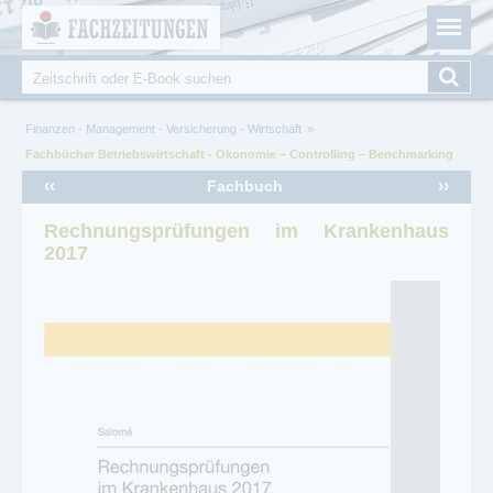
Fachzeitungen.de - Das unabhängige Portal für
Cookie-Einstellungen
Fachmagazine Fachpublikationen & eBooks
Suche
Suchformular
Sie sind hier
Finanzen - Management - Versicherung - Wirtschaft
Fachbücher Betriebswirtschaft - Ökonomie – Controlling – Benchmarking
‹‹
››
Fachbuch
Rechnungsprüfungen im Krankenhaus
2017