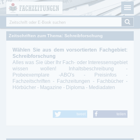
Fachzeitungen.de - Das unabhängige Portal für
Cookie-Einstellungen
Fachmagazine Fachpublikationen & eBooks
Suche
Suchformular
Zeitschriften zum Thema: Schreibforschung
Wählen Sie aus dem vorsortierten Fachgebiet:
Schreibforschung
Alles was Sie über Ihr Fach- oder Interessensgebiet
wissen wollen! Inhaltsbeschreibung -
Probeexemplare -ABO's - Preisinfos -
Fachzeitschriften - Fachzeitungen - Fachbücher -
Hörbücher - Magazine - Diploma - Mediadaten
tweet
teilen