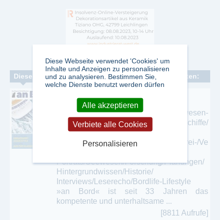
Diese Webseite verwendet 'Cookies' um
Inhalte und Anzeigen zu personalisieren
Dieser Verlag veröffentlicht folgende Fachzeitschriften:
und zu analysieren. Bestimmen Sie,
welche Dienste benutzt werden dürfen
an Bord
Alle akzeptieren
- Magazin für Schiffsreisen und Seewesen-
Kreuzfahrten/ Flussreisen/Binnenschiffe/
Verbiete alle Cookies
Frachterreisen/Segelreisen/
Erlebnisberichte/Reisereviere/Reederei-/Ve
Personalisieren
ranstalter-
Porträts/Seewesen/Forschung/Planungen/
Hintergrundwissen/Historie/
Interviews/Leserecho/Bordlife-Lifestyle
»an Bord« ist seit 33 Jahren das
kompetente und unterhaltsame ...
[8811 Aufrufe]