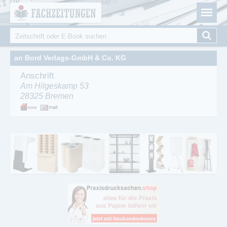
Fachzeitungen.de - Das unabhängige Portal für
Cookie-Einstellungen
Fachmagazine Fachpublikationen & eBooks
Suche
Suchformular
an Bord Verlags-GmbH & Co. KG
Anschrift
Am Hilgeskamp 53
28325
Bremen