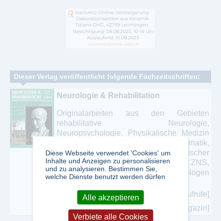
Dieser Verlag veröffentlicht folgende Fachzeitschriften:
Neurologie & Rehabilitation
Originalarbeiten aus den Gebieten
rehabilitative Neurologie,
Neuropsychologie, Physikalische Medizin
und Neurologische Psychosomatik,
Diagnostik und Therapie chronischer
Diese Webseite verwendet 'Cookies' um
Inhalte und Anzeigen zu personalisieren
Erkrankungen des ZNS,
und zu analysieren. Bestimmen Sie,
Grundlagenforschung; Leser: Neurologen
welche Dienste benutzt werden dürfen
und Nervenärzte in Klinik und Praxis
[5971 Aufrufe]
Alle akzeptieren
[mehr zu diesem Magazin]
Verbiete alle Cookies