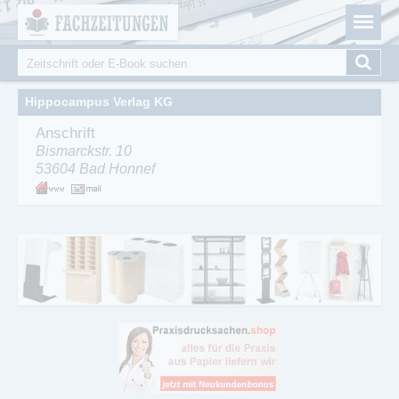
Fachzeitungen.de - Das unabhängige Portal für
Cookie-Einstellungen
Fachmagazine Fachpublikationen & eBooks
Suche
Suchformular
Hippocampus Verlag KG
Anschrift
Bismarckstr. 10
53604
Bad Honnef