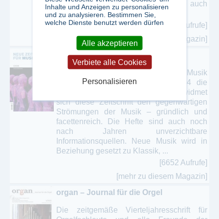
Musik- und Material-CD (alle Inhalte auch
Inhalte und Anzeigen zu personalisieren
als ...
und zu analysieren. Bestimmen Sie,
welche Dienste benutzt werden dürfen
[1822 Aufrufe]
[mehr zu diesem Magazin]
Alle akzeptieren
Neue Zeitschrift für Musik
Verbiete alle Cookies
Das Leitmedium für zeitgenössische Musik
Personalisieren
– Robert Schumann gründete 1834 die
Neue Zeitschrift für Musik. Seitdem widmet
sich diese Zeitschrift den gegenwärtigen
Strömungen der Musik – gründlich und
facettenreich. Die Hefte sind auch noch
nach Jahren unverzichtbare
Informationsquellen. Neue Musik wird in
Beziehung gesetzt zu Klassik, ...
[6652 Aufrufe]
[mehr zu diesem Magazin]
organ – Journal für die Orgel
Die zeitgemäße Vierteljahresschrift für