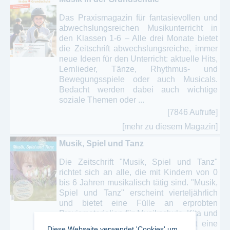
Das Praxismagazin für fantasievollen und
abwechslungsreichen Musikunterricht in
den Klassen 1-6 – Alle drei Monate bietet
die Zeitschrift abwechslungsreiche, immer
neue Ideen für den Unterricht: aktuelle Hits,
Lernlieder, Tänze, Rhythmus- und
Bewegungsspiele oder auch Musicals.
Bedacht werden dabei auch wichtige
soziale Themen oder ...
[7846 Aufrufe]
[mehr zu diesem Magazin]
Musik, Spiel und Tanz
Die Zeitschrift "Musik, Spiel und Tanz"
richtet sich an alle, die mit Kindern von 0
bis 6 Jahren musikalisch tätig sind. "Musik,
Spiel und Tanz" erscheint vierteljährlich
und bietet eine Fülle an erprobten
Praxismaterialien für Musikschule, Kita und
die freie Praxis. Jedes Heft enthält eine
Diese Webseite verwendet 'Cookies' um