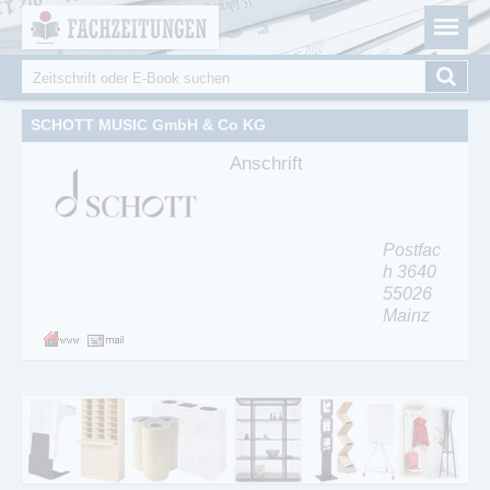
Fachzeitungen.de - Das unabhängige Portal für
Cookie-Einstellungen
Fachmagazine Fachpublikationen & eBooks
Suche
Suchformular
SCHOTT MUSIC GmbH & Co KG
Anschrift
Postfac
h 3640
55026
Mainz