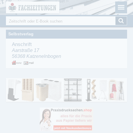
Fachzeitungen.de - Das unabhängige Portal für
Cookie-Einstellungen
Fachmagazine Fachpublikationen & eBooks
Suche
Suchformular
Selbstverlag
Anschrift
Aarstraße 17
56368
Katzenelnbogen