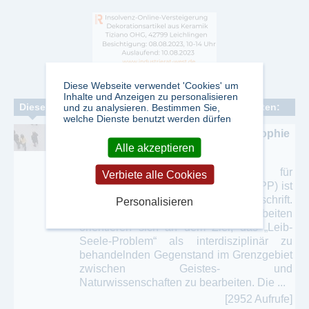
Diese Webseite verwendet 'Cookies' um
Inhalte und Anzeigen zu personalisieren
Dieser Verlag veröffentlicht folgende Fachzeitschriften:
und zu analysieren. Bestimmen Sie,
welche Dienste benutzt werden dürfen
Internationale Zeitschrift für Philosophie
und Psychosomatik
Alle akzeptieren
Die „Internationale Zeitschrift für
Verbiete alle Cookies
Philosophie und Psychosomatik“ (IZPP) ist
eine offen zugängliche Online-Zeitschrift.
Personalisieren
Die in der IZPP publizierten Arbeiten
orientieren sich an dem Ziel, das „Leib-
Seele-Problem“ als interdisziplinär zu
behandelnden Gegenstand im Grenzgebiet
zwischen Geistes- und
Naturwissenschaften zu bearbeiten. Die ...
[2952 Aufrufe]