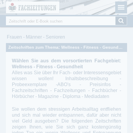
Fachzeitungen.de - Das unabhängige Portal für
Cookie-Einstellungen
Fachmagazine Fachpublikationen & eBooks
Suche
Suchformular
Sie sind hier
Frauen - Männer - Senioren
Zeitschriften zum Thema: Wellness - Fitness - Gesundheit
Wählen Sie aus dem vorsortierten Fachgebiet:
Wellness - Fitness - Gesundheit
Alles was Sie über Ihr Fach- oder Interessensgebiet
wissen wollen! Inhaltsbeschreibung -
Probeexemplare -ABO's - Preisinfos -
Fachzeitschriften - Fachzeitungen - Fachbücher -
Hörbücher - Magazine - Diploma - Mediadaten
Sie wollen dem stressigen Arbeitsalltag entfliehen
und sich mal wieder entspannen, dafür aber nicht
viel Geld ausgeben? Die folgenden Zeitschriften
zeigen Ihnen, wie Sie sich ganz kostengünstig
jeden Tag ein wenig Wellness und Entspannung