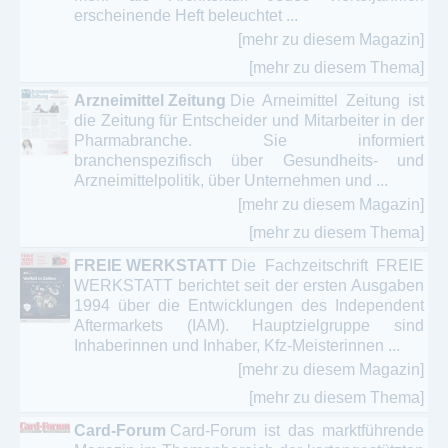
erscheinende Heft beleuchtet ...
Senioren - Generation 50+
[mehr zu diesem Magazin]
[mehr zu diesem Thema]
Sex - Erotik - Liebe
Arzneimittel Zeitung
Die Arneimittel Zeitung ist
Wellness - Fitness - Gesundheit
die Zeitung für Entscheider und Mitarbeiter in der
Pharmabranche. Sie informiert
branchenspezifisch über Gesundheits- und
Arzneimittelpolitik, über Unternehmen und ...
[mehr zu diesem Magazin]
[mehr zu diesem Thema]
FREIE WERKSTATT
Die Fachzeitschrift FREIE
WERKSTATT berichtet seit der ersten Ausgaben
1994 über die Entwicklungen des Independent
Aftermarkets (IAM). Hauptzielgruppe sind
Inhaberinnen und Inhaber, Kfz-Meisterinnen ...
[mehr zu diesem Magazin]
[mehr zu diesem Thema]
Card-Forum
Card-Forum ist das marktführende