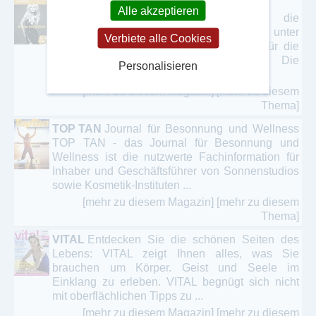
PARFÜMERIE JOURNAL
PARFÜMERIE
Alle akzeptieren
JOURNAL ist das Fachmagazin für die
Parfümeriebranche. Stark im Verkauf – unter
Verbiete alle Cookies
diesem Motto stehen die Fachbereiche für die
MitarbeiterInnen in Parfümerien. Die
Personalisieren
Verkaufsprofis ...
[mehr zu diesem Magazin]
[mehr zu diesem
Thema]
TOP TAN
Journal für Besonnung und Wellness
TOP TAN - das Journal für Besonnung und
Wellness ist die nutzwerte Fachinformation für
Inhaber und Geschäftsführer von Sonnenstudios
sowie Kosmetik-Instituten ...
[mehr zu diesem Magazin]
[mehr zu diesem
Thema]
VITAL
Entdecken Sie die schönen Seiten des
Lebens: VITAL zeigt Ihnen alles, was Sie
brauchen um Körper. Geist und Seele im
Einklang zu erleben. VITAL begnügt sich nicht
mit oberflächlichen Tipps zu ...
[mehr zu diesem Magazin]
[mehr zu diesem