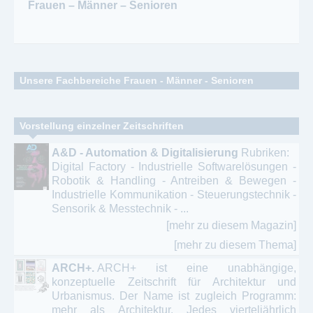
Frauen – Männer – Senioren
Unsere Fachbereiche Frauen - Männer - Senioren
Altenfürsorge - Pflege - caritative Institutionen
Vorstellung einzelner Zeitschriften
Frauen - Frauenzeitschriften – Lifestyle Magazine
A&D - Automation & Digitalisierung
Rubriken:
Digital Factory - Industrielle Softwarelösungen -
Frauenzeitschriften für Politik - Kultur - Politische
Robotik & Handling - Antreiben & Bewegen -
Bildung
Industrielle Kommunikation - Steuerungstechnik -
Sensorik & Messtechnik - ...
Gay – Schwule und Lesben
[mehr zu diesem Magazin]
Lifestyle - Trends
[mehr zu diesem Thema]
ARCH+.
ARCH+ ist eine unabhängige,
Modezeitschriften - Beauty Magazine
konzeptuelle Zeitschrift für Architektur und
Urbanismus. Der Name ist zugleich Programm:
Online Magazin / ePaper - Menschen-Mode-
mehr als Architektur. Jedes vierteljährlich
Lifestyle