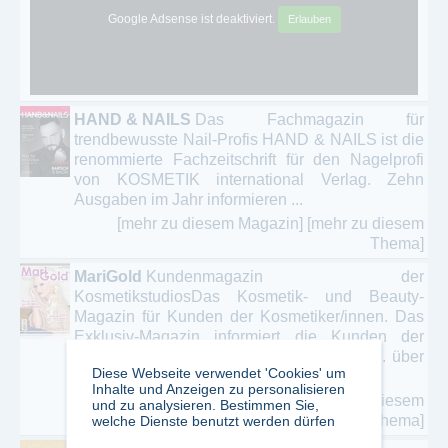
Google Adsense ist deaktiviert.
Erlauben
HAND & NAILS
Das Fachmagazin für
trendbewusste Nail-Profis HAND & NAILS ist die
renommierte Fachzeitschrift für den Nagelprofi
von KOSMETIK international Verlag. Zehn
Ausgaben im Jahr informieren ...
[mehr zu diesem Magazin]
[mehr zu diesem
Thema]
MariGold
Kundenmagazin der
KosmetikstudiosDas Kosmetik- und Beauty-
Magazin für Kunden der Kosmetiker/innen. Das
Exklusiv-Magazin informiert die Kunden der
Kosmetiker/innen jeden zweiten Monat z.B. über
Diese Webseite verwendet 'Cookies' um
...
Inhalte und Anzeigen zu personalisieren
[mehr zu diesem Magazin]
[mehr zu diesem
und zu analysieren. Bestimmen Sie,
Thema]
welche Dienste benutzt werden dürfen