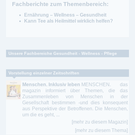
Fachberichte zum Themenbereich:
Ernährung – Wellness – Gesundheit
Kann Tee als Heilmittel wirklich helfen?
Unsere Fachbereiche Gesundheit - Wellness - Pflege
Alles zur Gesundheit - Prophylaxe - Heilmethoden
Vorstellung einzelner Zeitschriften
Heilberufe - Homöopathie - Heilpraktiker
Menschen. Inklusiv leben
MENSCHEN. das
magazin informiert über Themen, die das
Kosmetik - Beauty – Nails - Frisuren
Zusammenleben von Menschen in der
Gesellschaft bestimmen -und dies konsequent
Krankenpflege - Care – häusliche Pflege
aus Perspektive der Betroffenen. Die Menschen,
um die es geht, ...
Kur - Bäderzeitschriften - Prävention - Thermen
[mehr zu diesem Magazin]
Magazine - Krankenkassen -
[mehr zu diesem Thema]
Gesundheitsökonomie