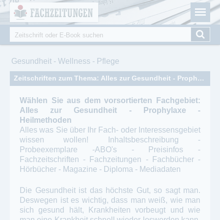
Fachzeitungen.de - Das unabhängige Portal für
Cookie-Einstellungen
Fachmagazine Fachpublikationen & eBooks
Suche
Suchformular
Sie sind hier
Gesundheit - Wellness - Pflege
Zeitschriften zum Thema: Alles zur Gesundheit - Prophylaxe - Heilmethoden
Wählen Sie aus dem vorsortierten Fachgebiet:
Alles zur Gesundheit - Prophylaxe -
Heilmethoden
Alles was Sie über Ihr Fach- oder Interessensgebiet
wissen wollen! Inhaltsbeschreibung -
Probeexemplare -ABO's - Preisinfos -
Fachzeitschriften - Fachzeitungen - Fachbücher -
Hörbücher - Magazine - Diploma - Mediadaten
Die Gesundheit ist das höchste Gut, so sagt man.
Deswegen ist es wichtig, dass man weiß, wie man
sich gesund hält, Krankheiten vorbeugt und wie
man eine Krankheit schnell wieder loswerden kann.