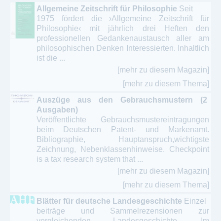
Allgemeine Zeitschrift für Philosophie
Seit
1975 fördert die ›Allgemeine Zeitschrift für
Naturheilkunde - Complementärmedizin –
Philosophie‹ mit jährlich drei Heften den
ganzheitliche Therapien
professionellen Gedankenaustausch aller am
philosophischen Denken Interessierten. Inhaltlich
Online Magazin / ePaper - Entspannung -
ist die ...
Erholung - Gesundheit - Patienten
[mehr zu diesem Magazin]
Optiker - Brillen - Kontaklinsen
[mehr zu diesem Thema]
Patienten - Selbsthilfe - Zeitschriften
Auszüge aus den Gebrauchsmustern (2
Ausgaben)
Physiotherapie - Massage - Krankengymnastik
Veröffentlichte Gebrauchsmustereintragungen
beim Deutschen Patent- und Markenamt.
Psychologie - Psychotherapie - Psychoanalyse
Bibliographie, Hauptanspruch,wichtigste
Zeichnung, Nebenklassenhinweise. Checkpoint
is a tax research system that ...
Sportvereine - Sportarten
[mehr zu diesem Magazin]
Sucht - Drogen - Suchtforschung
[mehr zu diesem Thema]
Wellness - Spa - Entspannung
Blätter für deutsche Landesgeschichte
Einzel
beiträge und Sammelrezensionen zur
vergleichenden Landesgeschichte. Im