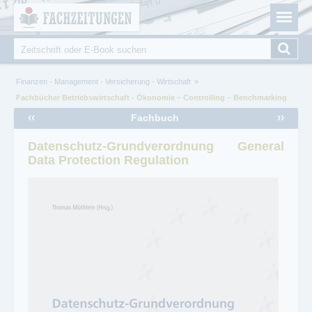
Fachzeitungen.de - Das unabhängige Portal für
Cookie-Einstellungen
Fachmagazine Fachpublikationen & eBooks
Suche
Suchformular
Sie sind hier
Finanzen - Management - Versicherung - Wirtschaft
Fachbücher Betriebswirtschaft - Ökonomie – Controlling – Benchmarking
‹‹
››
Fachbuch
Datenschutz-Grundverordnung General
Data Protection Regulation