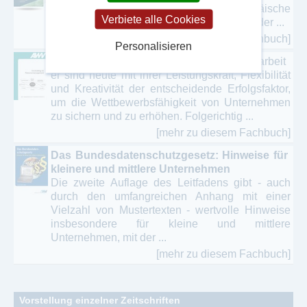
bleiben viele Fragen offen, denn der europäische
Verbiete alle Cookies
Gesetzgeber hat sich bei der Novellierung der ...
[mehr zu diesem Fachbuch]
Personalisieren
Controlling im Personalmanagement
Mitarbeit
er sind heute mit ihrer Leistungskraft, Flexibilität
und Kreativität der entscheidende Erfolgsfaktor,
um die Wettbewerbsfähigkeit von Unternehmen
zu sichern und zu erhöhen. Folgerichtig ...
[mehr zu diesem Fachbuch]
Das Bundesdatenschutzgesetz: Hinweise für
kleinere und mittlere Unternehmen
Die zweite Auflage des Leitfadens gibt - auch
durch den umfangreichen Anhang mit einer
Vielzahl von Mustertexten - wertvolle Hinweise
insbesondere für kleine und mittlere
Unternehmen, mit der ...
[mehr zu diesem Fachbuch]
Vorstellung einzelner Zeitschriften