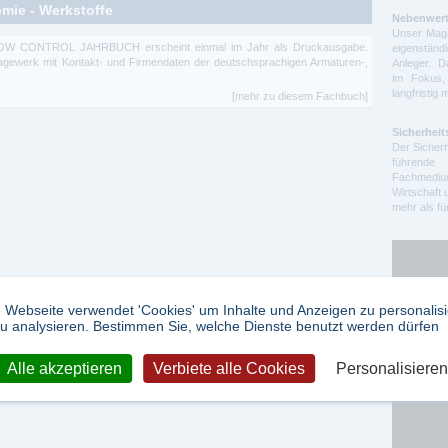
ie - Werkstoffe
Nebenwert
Unser Maga
OW CONTROL JAHRBUCH erscheint einmal im Jahr als Druckausgabe.
eigenstä
agewerk mit Kontakt- und Firmendaten der deutschsprachigen Armaturen-,
Anleger. D
im Fokus,
langfristig 
[mehr zu diesem Fachbuch]
Sicherheit
Der Sicherh
führende 
Fachmedium
Wirtschaft 
mehr als f
 Webseite verwendet 'Cookies' um Inhalte und Anzeigen zu personalis
u analysieren. Bestimmen Sie, welche Dienste benutzt werden dürfen
Google Ad
Alle akzeptieren
Verbiete alle Cookies
Personalisieren