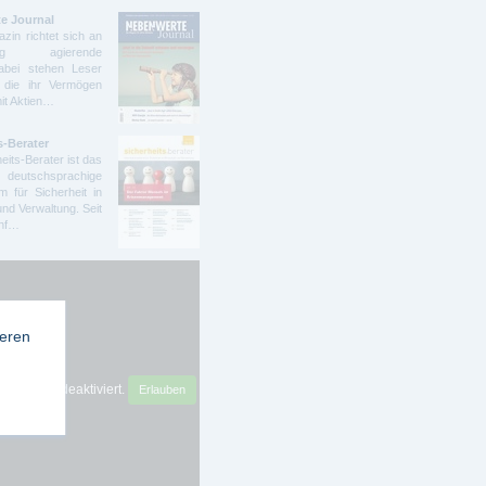
e Journal
zin richtet sich an
ndig agierende
abei stehen Leser
 die ihr Vermögen
mit Aktien…
s-Berater
eits-Berater ist das
deutschsprachige
 für Sicherheit in
und Verwaltung. Seit
ünf…
ieren
sense ist deaktiviert.
Erlauben