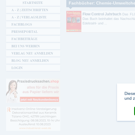
Sie sind hier
STARTSEITE
Fachbücher: Chemie-Umweltchem
A - Z | ZEITSCHRIFTEN
Flow Control Jahrbuch
Das FL
A - Z | VERLAGSLISTE
Das Buch beinhaltet das Nachschl
Edelstahl- und ...
FACHBLOGS
PRESSEPORTAL
FACHBEITRÄGE
BEI UNS WERBEN
VERLAG NEU ANMELDEN
BLOG NEU ANMELDEN
LOGIN
Diese
und z