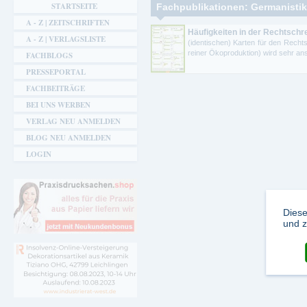
Sie sind hier
STARTSEITE
Fachpublikationen: Germanistik -
A - Z | ZEITSCHRIFTEN
Häufigkeiten in der Rechtsch
A - Z | VERLAGSLISTE
(identischen) Karten für den Recht
reiner Ökoproduktion) wird sehr ans
FACHBLOGS
PRESSEPORTAL
FACHBEITRÄGE
BEI UNS WERBEN
VERLAG NEU ANMELDEN
BLOG NEU ANMELDEN
LOGIN
Diese
und z