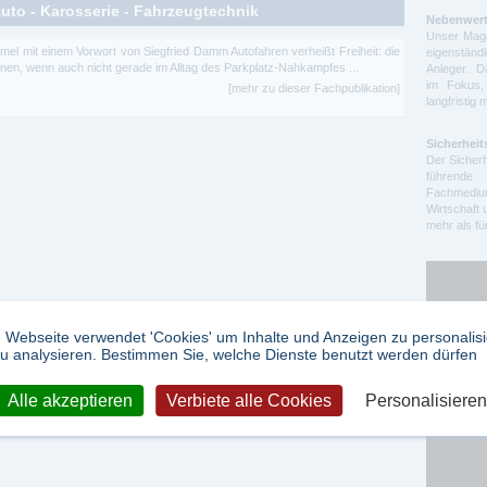
to - Karosserie - Fahrzeugtechnik
Nebenwert
Unser Maga
el mit einem Vorwort von Siegfried Damm Autofahren verheißt Freiheit: die
eigenstä
nnen, wenn auch nicht gerade im Alltag des Parkplatz-Nahkampfes ...
Anleger. D
im Fokus,
[mehr zu dieser Fachpublikation]
langfristig 
Sicherheit
Der Sicherh
führende 
Fachmedium
Wirtschaft 
mehr als f
 Webseite verwendet 'Cookies' um Inhalte und Anzeigen zu personalis
u analysieren. Bestimmen Sie, welche Dienste benutzt werden dürfen
Google Ad
Alle akzeptieren
Verbiete alle Cookies
Personalisieren