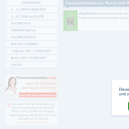
Sie sind hier
STARTSEITE
Fachpublikationen: Rund ums Au
A - Z | ZEITSCHRIFTEN
Autofahren
AutofahrenFrank Lämm
A - Z | VERLAGSLISTE
Freiheit jederzeit aufbrechen zu kö
FACHBLOGS
PRESSEPORTAL
FACHBEITRÄGE
BEI UNS WERBEN
VERLAG NEU ANMELDEN
BLOG NEU ANMELDEN
LOGIN
Diese
und z