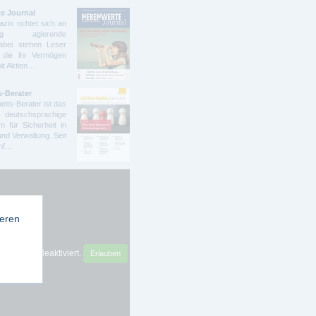
e Journal
zin richtet sich an
ndig agierende
abei stehen Leser
 die ihr Vermögen
mit Aktien…
s-Berater
eits-Berater ist das
deutschsprachige
 für Sicherheit in
und Verwaltung. Seit
ünf…
ieren
sense ist deaktiviert.
Erlauben