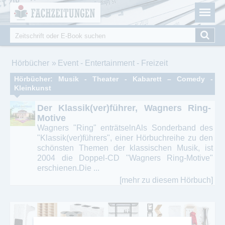
Fachzeitungen.de - Das unabhängige Portal für
Cookie-Einstellungen
Fachmagazine Fachpublikationen & eBooks
Suche
Suchformular
Sie sind hier
Hörbücher
Event - Entertainment - Freizeit
Hörbücher: Musik - Theater - Kabarett – Comedy -
Kleinkunst
Der Klassik(ver)führer, Wagners Ring-
Motive
Wagners "Ring" enträtselnAls Sonderband des
"Klassik(ver)führers", einer Hörbuchreihe zu den
schönsten Themen der klassischen Musik, ist
2004 die Doppel-CD "Wagners Ring-Motive"
erschienen.Die ...
[mehr zu diesem Hörbuch]