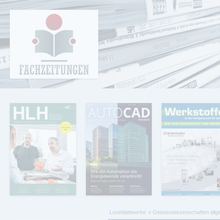
Cookie-Einstellungen
Fachzeitungen.de - Das unabhängige Portal
für Fachmagazine Fachpublikationen &
eBooks
Loseblattwerke
Geisteswissenschaften allg