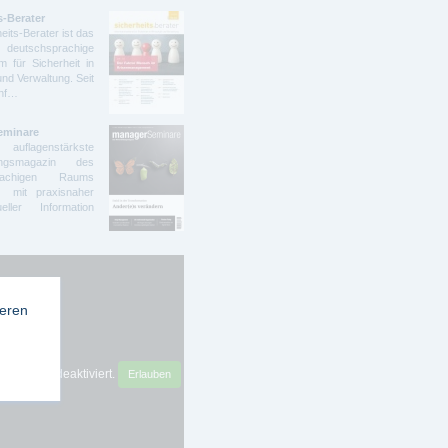
s-Berater
eits-Berater ist das
deutschsprachige
 für Sicherheit in
und Verwaltung. Seit
ünf…
eminare
lagenstärkste
dungsmagazin des
prachigen Raums
t mit praxisnaher
ller Information
ieren
sense ist deaktiviert.
Erlauben