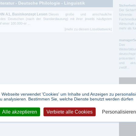
teratur - Deutsche Philologie - Linguistik
Sicherheit
Der Sicherh
 DIN A1, Basiskonzept Lesen
Dieses große und anschauliche
führende 
 des Deutschen (nach der Standardlautung) mit ihrer jeweils häufigsten
Fachmedium
 einer 100.000-er ...
Wirtschaft 
mehr als f
[mehr zu diesem Loseblattwerk]
managerS
Das auf
Weiterbil
deutschs
präsentier
und aktue
zwölf…
 Webseite verwendet 'Cookies' um Inhalte und Anzeigen zu personalis
u analysieren. Bestimmen Sie, welche Dienste benutzt werden dürfen
Alle akzeptieren
Verbiete alle Cookies
Personalisieren
Google Ad