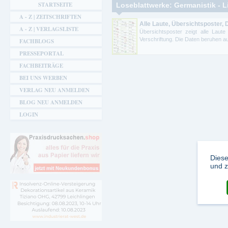
Sie sind hier
STARTSEITE
Loseblattwerke: Germanistik - Li
A - Z | ZEITSCHRIFTEN
Alle Laute, Übersichtsposter,
A - Z | VERLAGSLISTE
Übersichtsposter zeigt alle Laute
Verschriftung. Die Daten beruhen auf
FACHBLOGS
PRESSEPORTAL
FACHBEITRÄGE
BEI UNS WERBEN
VERLAG NEU ANMELDEN
BLOG NEU ANMELDEN
LOGIN
Diese
und z