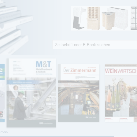
Suche
Suchformular
emein