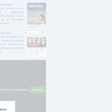
e Journal
zin richtet sich an
ndig agierende
abei stehen Leser
 die ihr Vermögen
mit Aktien…
s-Berater
eits-Berater ist das
deutschsprachige
 für Sicherheit in
und Verwaltung. Seit
ünf…
sense ist deaktiviert.
Erlauben
ieren