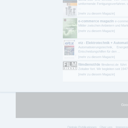
umformende Fertigungsverfahren. di
...
[mehr zu diesem Magazin]
e-commerce magazin
e-commer
Mittler zwischen Anbietern und Mark
[mehr zu diesem Magazin]
etz - Elektrotechnik + Automat
Automatisierungstechnik, Energi
Entscheidungshilfen für den ...
[mehr zu diesem Magazin]
filmdienst#de
filmdienst.de führ
Zeitalter fort. Wir begleiten seit 1
[mehr zu diesem Magazin]
Goog
Digitale Publikationen
Über uns
Impress