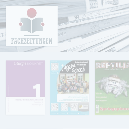
Cookie-Einstellungen
Fachzeitungen.de - Das unabhängige Portal
für Fachmagazine Fachpublikationen &
eBooks