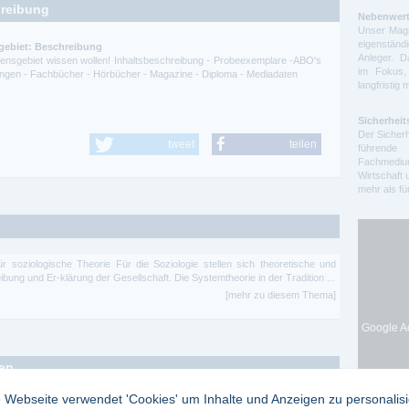
hreibung
Nebenwert
Unser Maga
eigenstä
gebiet: Beschreibung
Anleger. D
ssensgebiet wissen wollen! Inhaltsbeschreibung - Probeexemplare -ABO's
im Fokus,
itungen - Fachbücher - Hörbücher - Magazine - Diploma - Mediadaten
langfristig 
Sicherheit
Der Sicherh
tweet
teilen
führende 
Fachmedium
Wirtschaft 
mehr als f
 für soziologische Theorie Für die Soziologie stellen sich theoretische und
bung und Er-klärung der Gesellschaft. Die Systemtheorie in der Tradition ...
[mehr zu diesem Thema]
Google Ad
ten
 Webseite verwendet 'Cookies' um Inhalte und Anzeigen zu personalis
siedel i.Fichtelgebirge
Das Amtsblatt des Landkreises Wunsiedel