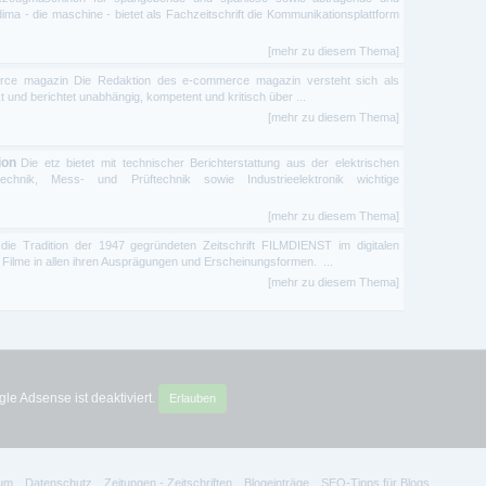
ma - die maschine - bietet als Fachzeitschrift die Kommunikationsplattform
[mehr zu diesem Thema]
ce magazin Die Redaktion des e-commerce magazin versteht sich als
t und berichtet unabhängig, kompetent und kritisch über ...
[mehr zu diesem Thema]
ion
Die etz bietet mit technischer Berichterstattung aus der elektrischen
etechnik, Mess- und Prüftechnik sowie Industrieelektronik wichtige
[mehr zu diesem Thema]
t die Tradition der 1947 gegründeten Zeitschrift FILMDIENST im digitalen
947 Filme in allen ihren Ausprägungen und Erscheinungsformen. ...
[mehr zu diesem Thema]
le Adsense ist deaktiviert.
Erlauben
um
Datenschutz
Zeitungen - Zeitschriften
Blogeinträge
SEO-Tipps für Blogs