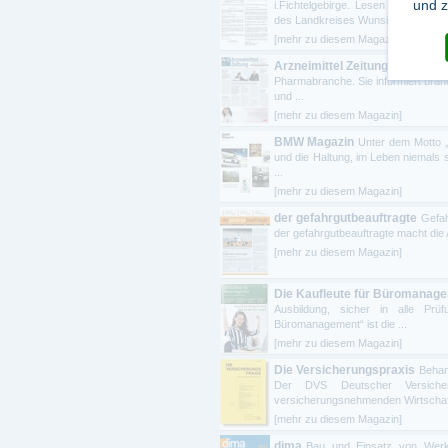
und z
i.Fichtelgebirge. Lesen Sie Beka
des Landkreises Wunsiedel i. Fichtel
[mehr zu diesem Magazin]
Arzneimittel Zeitung
Die Arneim
Pharmabranche. Sie informiert bran
und ...
[mehr zu diesem Magazin]
BMW Magazin
Unter dem Motto 
und die Haltung, im Leben niemals
...
[mehr zu diesem Magazin]
der gefahrgutbeauftragte
Gefah
der gefahrgutbeauftragte macht die 
[mehr zu diesem Magazin]
Die Kaufleute für Büromanag
Ausbildung, sicher in alle Pr
Büromanagement“ ist die ...
[mehr zu diesem Magazin]
Die Versicherungspraxis
Behan
Der DVS Deutscher Versicheru
versicherungsnehmenden Wirtschaft.
[mehr zu diesem Magazin]
dima
Bau und Einsatz von Werk