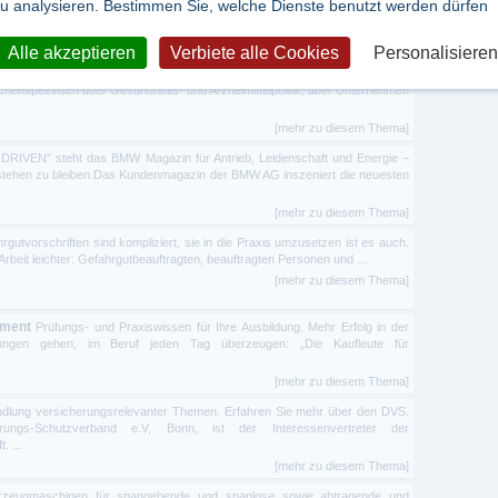
u analysieren. Bestimmen Sie, welche Dienste benutzt werden dürfen
nntmachungen, Änderungen von Satzungen und Festlegungen. Im Amtsblatt
gebirge geht es ...
[mehr zu diesem Thema]
Alle akzeptieren
Verbiete alle Cookies
Personalisieren
ittel Zeitung ist die Zeitung für Entscheider und Mitarbeiter in der
chenspezifisch über Gesundheits- und Arzneimittelpolitik, über Unternehmen
[mehr zu diesem Thema]
„DRIVEN" steht das BMW Magazin für Antrieb, Leidenschaft und Energie −
 stehen zu bleiben.Das Kundenmagazin der BMW AG inszeniert die neuesten
[mehr zu diesem Thema]
rgutvorschriften sind kompliziert, sie in die Praxis umzusetzen ist es auch.
Arbeit leichter: Gefahrgutbeauftragten, beauftragten Personen und ...
[mehr zu diesem Thema]
ement
Prüfungs- und Praxiswissen für Ihre Ausbildung. Mehr Erfolg in der
üfungen gehen, im Beruf jeden Tag überzeugen: „Die Kaufleute für
[mehr zu diesem Thema]
dlung versicherungsrelevanter Themen. Erfahren Sie mehr über den DVS.
ngs-Schutzverband e.V, Bonn, ist der Interessenvertreter der
 ...
[mehr zu diesem Thema]
zeugmaschinen für spangebende und spanlose sowie abtragende und