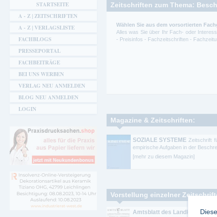
STARTSEITE
Zeitschriften zum Thema: Besc
A - Z | ZEITSCHRIFTEN
Wählen Sie aus dem vorsortierten Fach
A - Z | VERLAGSLISTE
Alles was Sie über Ihr Fach- oder Intere
FACHBLOGS
- Preisinfos - Fachzeitschriften - Fachze
PRESSEPORTAL
FACHBEITRÄGE
BEI UNS WERBEN
VERLAG NEU ANMELDEN
BLOG NEU ANMELDEN
LOGIN
Magazine & Zeitschriften:
SOZIALE SYSTEME
Zeitschrift
empirische Aufgaben in der Beschrei
[mehr zu diesem Magazin]
Vorstellung einzelner Zeitschrif
Diese
Amtsblatt des Landkreises Wun