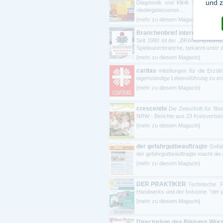
und z
Diagnostik und Klinik Seit April 
niedergelassenen ...
[mehr zu diesem Magazin]
Branchenbrief international - 
Seit 1980 ist der „BRANCHENBRIEF
Spielwarenbranche, bekannt unter d
[mehr zu diesem Magazin]
caritas
mitteilungen für die Erzd
eigenständige Lebensführung zu erm
[mehr zu diesem Magazin]
crescendo
Die Zeitschrift für B
NRW - Berichte aus 23 Kreisverbänd
[mehr zu diesem Magazin]
der gefahrgutbeauftragte
Gefah
der gefahrgutbeauftragte macht die 
[mehr zu diesem Magazin]
DER PRAKTIKER
Technische F
Handwerks und der Industrie. “der pr
[mehr zu diesem Magazin]
Directorium des Bistums Wür