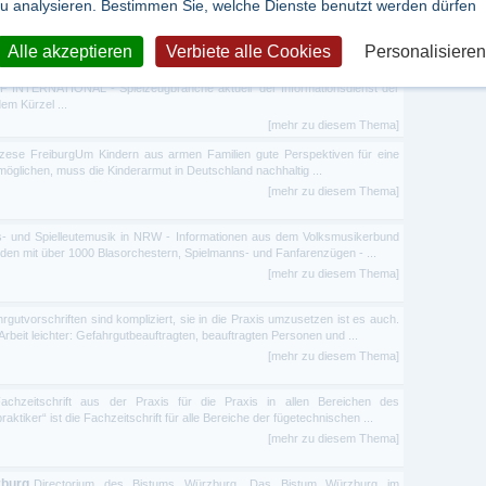
u analysieren. Bestimmen Sie, welche Dienste benutzt werden dürfen
1991 erscheint regelmäßig eine monatliche Fachzeitschrift für den jungen
[mehr zu diesem Thema]
Alle akzeptieren
Verbiete alle Cookies
Personalisieren
Spielzeugbranche aktuell
Informationsdienst für die Spielwarenbranche
 INTERNATIONAL - Spielzeugbranche aktuell" der Informationsdienst der
em Kürzel ...
[mehr zu diesem Thema]
iözese FreiburgUm Kindern aus armen Familien gute Perspektiven für eine
öglichen, muss die Kinderarmut in Deutschland nachhaltig ...
[mehr zu diesem Thema]
las- und Spielleutemusik in NRW - Informationen aus dem Volksmusikerbund
en mit über 1000 Blasorchestern, Spielmanns- und Fanfarenzügen - ...
[mehr zu diesem Thema]
rgutvorschriften sind kompliziert, sie in die Praxis umzusetzen ist es auch.
Arbeit leichter: Gefahrgutbeauftragten, beauftragten Personen und ...
[mehr zu diesem Thema]
achzeitschrift aus der Praxis für die Praxis in allen Bereichen des
aktiker“ ist die Fachzeitschrift für alle Bereiche der fügetechnischen ...
[mehr zu diesem Thema]
zburg
Directorium des Bistums Würzburg. Das Bistum Würzburg im