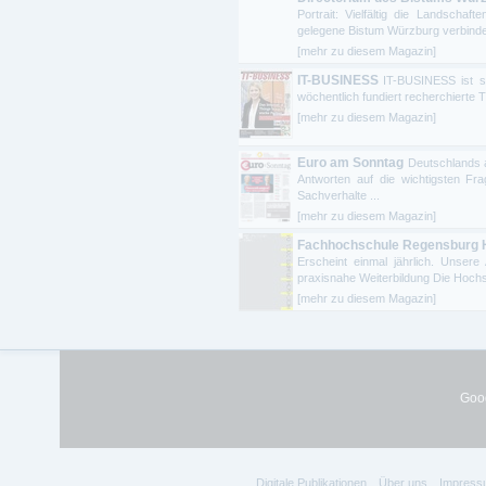
Portrait: Vielfältig die Landsch
gelegene Bistum Würzburg verbindet
[mehr zu diesem Magazin]
IT-BUSINESS
IT-BUSINESS ist se
wöchentlich fundiert recherchierte 
[mehr zu diesem Magazin]
Euro am Sonntag
Deutschlands 
Antworten auf die wichtigsten 
Sachverhalte ...
[mehr zu diesem Magazin]
Fachhochschule Regensburg 
Erscheint einmal jährlich. Unser
praxisnahe Weiterbildung Die Hochs
[mehr zu diesem Magazin]
Goog
Digitale Publikationen
Über uns
Impress