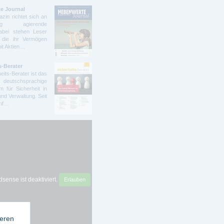
e Journal
zin richtet sich an
ndig agierende
abei stehen Leser
 die ihr Vermögen
mit Aktien…
s-Berater
eits-Berater ist das
deutschsprachige
 für Sicherheit in
und Verwaltung. Seit
ünf…
sense ist deaktiviert.
Erlauben
ieren