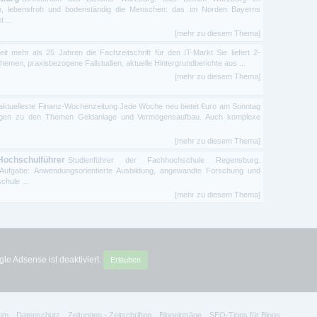
aften, lebensfroh und bodenständig die Menschen: das im Norden Bayerns
 ...
[mehr zu diesem Thema]
it mehr als 25 Jahren die Fachzeitschrift für den IT-Markt Sie liefert 2-
Themen, praxisbezogene Fallstudien, aktuelle Hintergrundberichte aus ...
[mehr zu diesem Thema]
aktuelleste Finanz-Wochenzeitung Jede Woche neu bietet €uro am Sonntag
Fragen zu den Themen Geldanlage und Vermögensaufbau. Auch komplexe
[mehr zu diesem Thema]
Hochschulführer
Studienführer der Fachhochschule Regensburg.
e Aufgabe: Anwendungsorientierte Ausbildung, angewandte Forschung und
chule ...
[mehr zu diesem Thema]
le Adsense ist deaktiviert.
Erlauben
um
Datenschutz
Zeitungen - Zeitschriften
Blogeinträge
SEO-Tipps für Blogs