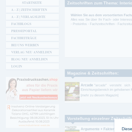
STARTSEITE
Zeitschriften zum Thema: Interi
A - Z | ZEITSCHRIFTEN
Wählen Sie aus dem vorsortierten Fachg
A - Z | VERLAGSLISTE
Alles was Sie über Ihr Fach- oder Intere
FACHBLOGS
- Preisinfos - Fachzeitschriften - Fachze
PRESSEPORTAL
FACHBEITRÄGE
BEI UNS WERBEN
VERLAG NEU ANMELDEN
BLOG NEU ANMELDEN
LOGIN
Magazine & Zeitschriften:
Arcade
"arcade" versteht sich
Einrichtungsbereich im gehobenen Mö
[mehr zu diesem Magazin]
Vorstellung einzelner Zeitschrif
Diese
Argumente + Fakten der Mediz