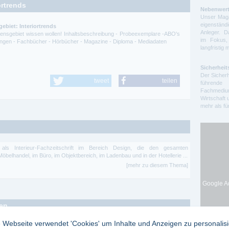
ortrends
Nebenwert
Unser Maga
eigenstä
ebiet: Interiortrends
Anleger. D
ssensgebiet wissen wollen! Inhaltsbeschreibung - Probeexemplare -ABO's
im Fokus,
itungen - Fachbücher - Hörbücher - Magazine - Diploma - Mediadaten
langfristig 
Sicherheit
Der Sicherh
tweet
teilen
führende 
Fachmedium
Wirtschaft 
mehr als f
 als Interieur-Fachzeitschrift im Bereich Design, die den gesamten
belhandel, im Büro, im Objektbereich, im Ladenbau und in der Hotellerie ...
[mehr zu diesem Thema]
Google Ad
ten
 Webseite verwendet 'Cookies' um Inhalte und Anzeigen zu personalis
in
Medizin und Gesundheit Aktuell zu Konzepten, Forschung, Therapie,