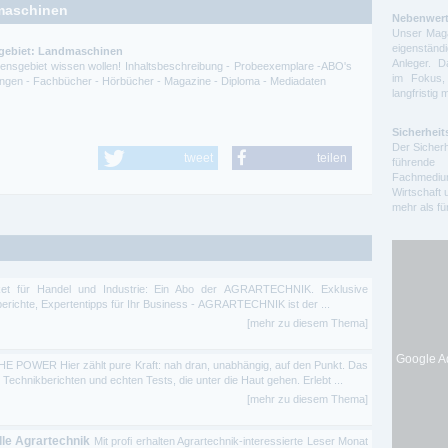
maschinen
Nebenwert
Unser Maga
eigenstä
hgebiet: Landmaschinen
Anleger. D
ssensgebiet wissen wollen! Inhaltsbeschreibung - Probeexemplare -ABO's
im Fokus,
itungen - Fachbücher - Hörbücher - Magazine - Diploma - Mediadaten
langfristig 
Sicherheit
Der Sicherh
tweet
teilen
führende 
Fachmedium
Wirtschaft 
mehr als f
aket für Handel und Industrie: Ein Abo der AGRARTECHNIK. Exklusive
berichte, Expertentipps für Ihr Business - AGRARTECHNIK ist der ...
[mehr zu diesem Thema]
Google Ad
POWER Hier zählt pure Kraft: nah dran, unabhängig, auf den Punkt. Das
chnikberichten und echten Tests, die unter die Haut gehen. Erlebt ...
[mehr zu diesem Thema]
elle Agrartechnik
Mit profi erhalten Agrartechnik-interessierte Leser Monat