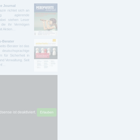
e Journal
zin richtet sich an
ndig agierende
abei stehen Leser
 die ihr Vermögen
mit Aktien…
s-Berater
eits-Berater ist das
deutschsprachige
 für Sicherheit in
und Verwaltung. Seit
ünf…
sense ist deaktiviert.
Erlauben