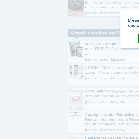
für Monat gründliche und pra
Gebrauchtmaschinen, Selbstbaulösu
[mehr zu diesem Magazin]
Diese
und z
Vorstellung einzelner Zeitschrif
FESTIVAL Christmas
Fachzeitsc
mehr! FESTIVAL Christmas: Die erst
...
[mehr zu diesem Magazin]
ARCH+.
ARCH+ ist eine unabhängi
zugleich Programm: mehr als Architek
[mehr zu diesem Magazin]
Ärzte Zeitung
Zielgruppe: Niederg
Ärzte Zeitung liefert 3 x pro Woche
[mehr zu diesem Magazin]
Auszüge aus den Europäische
Patentanmeldungen in sechs Teilaus
des Hauptanspruchs in der Amtsspra
[mehr zu diesem Magazin]
Beiträge zur Geschichte der 