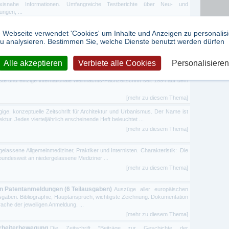
xisnahe Informationen. Umfangreiche Testberichte über Neu- und
ngen, ...
[mehr zu diesem Thema]
 Webseite verwendet 'Cookies' um Inhalte und Anzeigen zu personalis
u analysieren. Bestimmen Sie, welche Dienste benutzt werden dürfen
ten
Alle akzeptieren
Verbiete alle Cookies
Personalisieren
hriften für Weihnachtsartikel, Geschenke, Floristik, Papeterie und vieles
e und einzige internationale Weihnachts-Fachzeitschrift seit 1994 auf dem
[mehr zu diesem Thema]
ge, konzeptuelle Zeitschrift für Architektur und Urbanismus. Der Name ist
tur. Jedes vierteljährlich erscheinende Heft beleuchtet ...
[mehr zu diesem Thema]
elassene Allgemeinmediziner, Praktiker und Internisten. Charakteristik: Die
 bundesweit an niedergelassene Mediziner ...
[mehr zu diesem Thema]
n Patentanmeldungen (6 Teilausgaben)
Auszüge aller europäischen
gaben. Bibliographie, Hauptanspruch, wichtigste Zeichnung. Dokumentation
che der jeweiligen Anmeldung. ...
[mehr zu diesem Thema]
Arbeiterbewegung
Die Zeitschrift "Beiträge zur Geschichte der