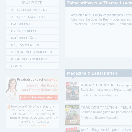
STARTSEITE
Zeitschriften zum Thema: Land
A - Z | ZEITSCHRIFTEN
Wählen Sie aus dem vorsortierten Fac
A - Z | VERLAGSLISTE
Alles was Sie über Ihr Fach- oder Intere
FACHBLOGS
- Preisinfos - Fachzeitschriften - Fachze
PRESSEPORTAL
FACHBEITRÄGE
BEI UNS WERBEN
VERLAG NEU ANMELDEN
BLOG NEU ANMELDEN
LOGIN
Magazine & Zeitschriften:
AGRARTECHNIK
Ihr Erfolgsp
Statistiken, spannende Hintergrund
[mehr zu diesem Magazin]
TRACTION
TRACTION – FEEL THE 
Landtechnikmagazin mit packenden Te
[mehr zu diesem Magazin]
profi - Magazin für profession