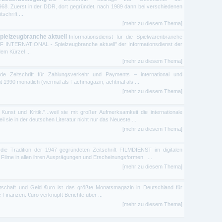
968. Zuerst in der DDR, dort gegründet, nach 1989 dann bei verschiedenen
schrift ...
[mehr zu diesem Thema]
Spielzeugbranche aktuell
Informationsdienst für die Spielwarenbranche
 INTERNATIONAL - Spielzeugbranche aktuell" der Informationsdienst der
em Kürzel ...
[mehr zu diesem Thema]
de Zeitschrift für Zahlungsverkehr und Payments – international und
t 1990 monatlich (viermal als Fachmagazin, achtmal als ...
[mehr zu diesem Thema]
r, Kunst und Kritik."...weil sie mit großer Aufmerksamkeit die internationale
eil sie in der deutschen Literatur nicht nur das Neueste ...
[mehr zu diesem Thema]
t die Tradition der 1947 gegründeten Zeitschrift FILMDIENST im digitalen
947 Filme in allen ihren Ausprägungen und Erscheinungsformen. ...
[mehr zu diesem Thema]
tschaft und Geld €uro ist das größte Monatsmagazin in Deutschland für
te Finanzen. €uro verknüpft Berichte über ...
[mehr zu diesem Thema]