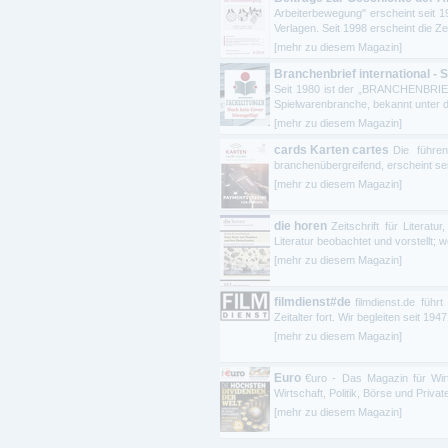
Arbeiterbewegung" erscheint seit 1
Verlagen. Seit 1998 erscheint die Zeit
[mehr zu diesem Magazin]
Branchenbrief international - 
Seit 1980 ist der „BRANCHENBRIEF
Spielwarenbranche, bekannt unter d
[mehr zu diesem Magazin]
cards Karten cartes
Die führen
branchenübergreifend, erscheint sei
[mehr zu diesem Magazin]
die horen
Zeitschrift für Literatu
Literatur beobachtet und vorstellt; w
[mehr zu diesem Magazin]
filmdienst#de
filmdienst.de führ
Zeitalter fort. Wir begleiten seit 1
[mehr zu diesem Magazin]
Euro
€uro - Das Magazin für Wir
Wirtschaft, Politik, Börse und Priva
[mehr zu diesem Magazin]