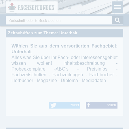
Fachzeitungen.de - Das unabhängige Portal für
Cookie-Einstellungen
Fachmagazine Fachpublikationen & eBooks
Suche
Suchformular
Zeitschriften zum Thema: Unterhalt
Wählen Sie aus dem vorsortierten Fachgebiet:
Unterhalt
Alles was Sie über Ihr Fach- oder Interessensgebiet
wissen wollen! Inhaltsbeschreibung -
Probeexemplare -ABO's - Preisinfos -
Fachzeitschriften - Fachzeitungen - Fachbücher -
Hörbücher - Magazine - Diploma - Mediadaten
tweet
teilen