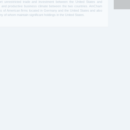
 unrestricted trade and investment between the United States and
 and productive business climate between the two countries. AmCham
s of American firms located in Germany and the United States and also
 of whom maintain significant holdings in the United States.