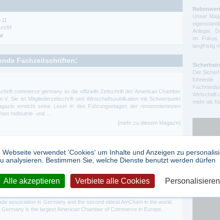
Nebenwert
Unser Maga
-11
eigenstä
urt/M
Anleger. D
im Fokus,
langfristig 
gende Fachzeitschriften:
Sicherheit
Der Sicherh
führende 
Fachmedium
chrift commerce germany ist die offizielle Zeitschrift der American Chamber
Wirtschaft 
. Sie ist Mitgliederzeitschrift und Wirtschaftspublikation mit Schwerpunkt
mehr als f
azin erreicht seine Leser in den Führungsetagen der renommiertesten
n Indisutrie- und ...
[mehr zu diesem Magazin]
 Webseite verwendet 'Cookies' um Inhalte und Anzeigen zu personalis
u analysieren. Bestimmen Sie, welche Dienste benutzt werden dürfen
Google Ad
Alle akzeptieren
Verbiete alle Cookies
Personalisieren
 on 30 January 1903 as the American Chamber of Commerce. At the
of which approximately 60% were American citizens and 40% German.
rade association in Germany and the second oldest AmCham in the world.
 Germany is the largest American Chamber of Commerce in Europe.