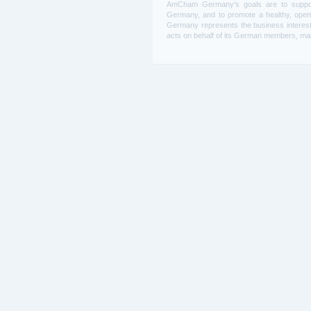
AmCham Germany's goals are to support
Germany, and to promote a healthy, open
Germany represents the business interest
acts on behalf of its German members, many