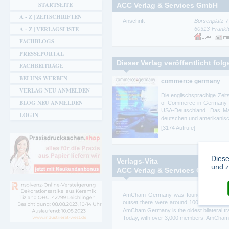
STARTSEITE
ACC Verlag & Services GmbH
A - Z | ZEITSCHRIFTEN
Anschrift
Börsenplatz 7
A - Z | VERLAGSLISTE
60313
Frankf
FACHBLOGS
PRESSEPORTAL
Dieser Verlag veröffentlicht fol
FACHBEITRÄGE
BEI UNS WERBEN
commerce germany
VERLAG NEU ANMELDEN
Die englischsprachige Zeits
BLOG NEU ANMELDEN
of Commerce in Germany e.V
USA-Deutschland. Das Mag
LOGIN
deutschen und amerikanische
[3174 Aufrufe]
Diese
Verlags-Vita
und z
ACC Verlag & Services GmbH
AmCham Germany was founded in Berlin
outset there were around 100 members, 
AmCham Germany is the oldest bilateral t
Today, with over 3,000 members, AmCham