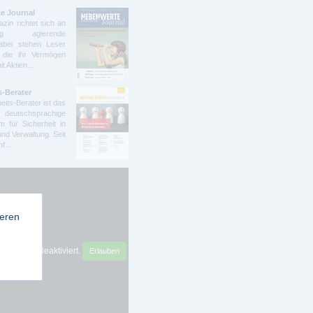
e Journal
zin richtet sich an
ndig agierende
abei stehen Leser
 die ihr Vermögen
mit Aktien…
s-Berater
eits-Berater ist das
deutschsprachige
 für Sicherheit in
und Verwaltung. Seit
ünf…
ieren
sense ist deaktiviert.
Erlauben