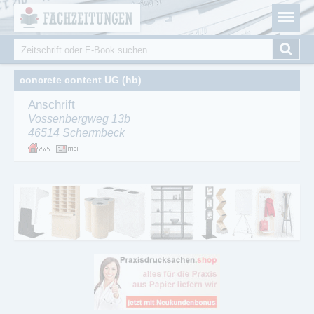
Fachzeitungen.de - Das unabhängige Portal für
Cookie-Einstellungen
Fachmagazine Fachpublikationen & eBooks
Suche
Suchformular
concrete content UG (hb)
Anschrift
Vossenbergweg 13b
46514
Schermbeck