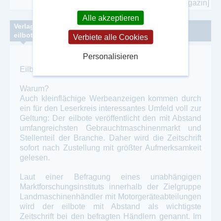
[mehr zu diesem Magazin]
Alle akzeptieren
Verlags-Vita
eilbote Boomgaarden Verlag GmbH
Verbiete alle Cookies
Personalisieren
Eilbote verbindet mit den Zielgruppen.
Warum?
Auch kleinflächige Werbeanzeigen kommen durch
ein für den Leserkreis interessantes Umfeld voll zur
Geltung: Der eilbote veröffentlicht den mit Abstand
umfangreichsten Gebrauchtmaschinenmarkt und
Stellenteil der Branche. Daher wird die Zeitschrift
sofort nach Zustellung mit größter Aufmerksamkeit
gelesen.
Laut einer Befragung eines unabhängigen
Marktforschungsinstituts innerhalb der Zielgruppe
Landmaschinenhändler mit Motorgeräteabteilungen
wird der eilbote mit Abstand als wichtigste
Zeitschrift bei den befragten Händlern genannt. Im