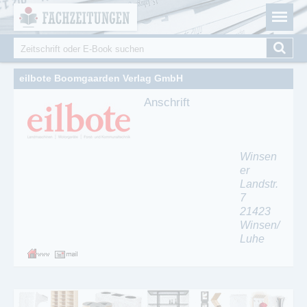
Fachzeitungen.de - Das unabhängige Portal für
Cookie-Einstellungen
Fachmagazine Fachpublikationen & eBooks
Suche
Suchformular
eilbote Boomgaarden Verlag GmbH
Anschrift
Winsen
er
Landstr.
7
21423
Winsen/
Luhe