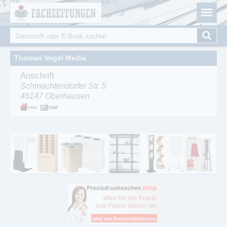
Fachzeitungen.de - Das unabhängige Portal für
Cookie-Einstellungen
Fachmagazine Fachpublikationen & eBooks
Suche
Suchformular
Thomas Vogel Media
Anschrift
Schmachtendorfer Str. 5
46147
Oberhausen