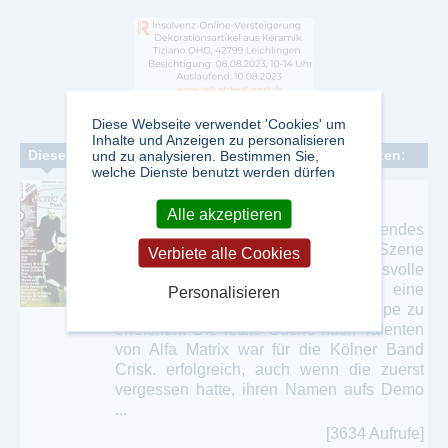
Diese Webseite verwendet 'Cookies' um
Inhalte und Anzeigen zu personalisieren
Dieser Verlag veröffentlicht folgende Fachzeitschriften:
und zu analysieren. Bestimmen Sie,
welche Dienste benutzt werden dürfen
Sonic Seducer
Alle akzeptieren
Der Sonic Seducer ist als führendes
Musikmagazin der Independent-Szene
Verbiete alle Cookies
bestrebt, durch anspruchsvolle
Berichterstattung und edles Layout eine
Personalisieren
junge und individualistische Zielgruppe zu
erreichen. Die letzte Suche nach Talenten
von Alfa Matrix war für die Kölner Band
Crisk. erfolgreich, auch wenn die zuerst
vergessen hatte, ihren Namen aufs Demo
...
[3634 Aufrufe]