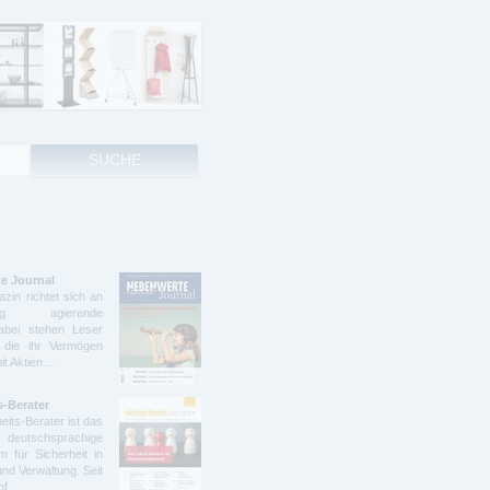
e Journal
zin richtet sich an
ndig agierende
abei stehen Leser
 die ihr Vermögen
mit Aktien…
s-Berater
eits-Berater ist das
deutschsprachige
 für Sicherheit in
und Verwaltung. Seit
ünf…