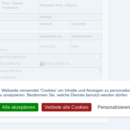
Print + Digital
Probeabo Print + Digital
Institution
Auflage
verkauft
verbreitet
aktualisiert am
Seitenaufrufe
24.06.2024
6803
nberg
anie Paul-Mokoena
911) 66001-52
(0911) 66001-10
érique Whytock
9116600146
ld Rothenburger
 Webseite verwendet 'Cookies' um Inhalte und Anzeigen zu personalis
911/66001-63
u analysieren. Bestimmen Sie, welche Dienste benutzt werden dürfen
Alle akzeptieren
Verbiete alle Cookies
Personalisieren
tweet
teilen