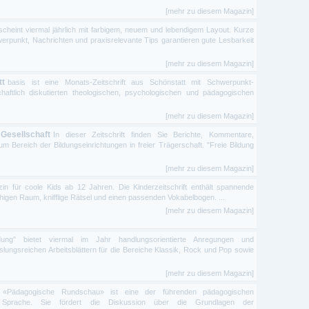
[mehr zu diesem Magazin]
heint viermal jährlich mit farbigem, neuem und lebendigem Layout. Kurze
erpunkt, Nachrichten und praxisrelevante Tips garantieren gute Lesbarkeit
[mehr zu diesem Magazin]
tt
basis ist eine Monats-Zeitschrift aus Schönstatt mit Schwerpunkt-
haftlich diskutierten theologischen, psychologischen und pädagogischen
[mehr zu diesem Magazin]
- Gesellschaft
In dieser Zeitschrift finden Sie Berichte, Kommentare,
 Bereich der Bildungseinrichtungen in freier Trägerschaft. "Freie Bildung
[mehr zu diesem Magazin]
n für coole Kids ab 12 Jahren. Die Kinderzeitschrift enthält spannende
gen Raum, knifflige Rätsel und einen passenden Vokabelbogen. ...
[mehr zu diesem Magazin]
ung" bietet viermal im Jahr handlungsorientierte Anregungen und
lungsreichen Arbeitsblättern für die Bereiche Klassik, Rock und Pop sowie
[mehr zu diesem Magazin]
 «Pädagogische Rundschau» ist eine der führenden pädagogischen
er Sprache. Sie fördert die Diskussion über die Grundlagen der