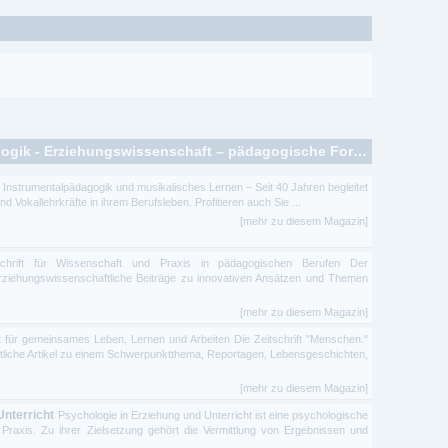
Zeitschriften zum Thema: Pädagogik - Erziehungswissenschaft – pädagogische Forschung
ür Instrumentalpädagogik und musikalisches Lernen – Seit 40 Jahren begleitet
d Vokallehrkräfte in ihrem Berufsleben. Profitieren auch Sie ...
[mehr zu diesem Magazin]
chrift für Wissenschaft und Praxis in pädagogischen Berufen Der
 erziehungswissenschaftliche Beiträge zu innovativen Ansätzen und Themen
[mehr zu diesem Magazin]
ft für gemeinsames Leben, Lernen und Arbeiten Die Zeitschrift "Menschen."
ftliche Artikel zu einem Schwerpunktthema, Reportagen, Lebensgeschichten,
[mehr zu diesem Magazin]
Unterricht
Psychologie in Erziehung und Unterricht ist eine psychologische
 Praxis. Zu ihrer Zielsetzung gehört die Vermittlung von Ergebnissen und