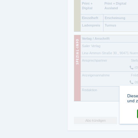
Print +
Print + Digital
Digital
Ausland
Einzelheft
Erscheinung
Ladenpreis
Turnus
Verlag / Anschrift
Sailer Verlag
Lina-Ammon-Straße 30
,
90471
Nuer
Ansprechpartner
Stef
(0
Anzeigenannahme
Fréd
0
Redaktion
Rona
Diese
0
und z
Abo kündigen