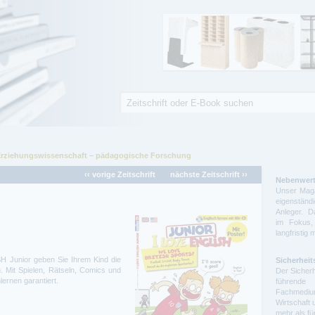
Suche
Suchformular
Erziehungswissenschaft – pädagogische Forschung
‹‹ vorige Zeitschrift
nächste Zeitschrift ››
Nebenwert
Unser Maga
eigenstä
Anleger. D
im Fokus,
langfristig 
 Junior geben Sie Ihrem Kind die
Sicherheit
n. Mit Spielen, Rätseln, Comics und
Der Sicherh
lernen garantiert.
führende 
Fachmedium
Wirtschaft 
mehr als f