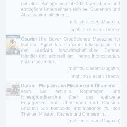
mit einer Auflage von 50.000 Exemplaren und
ermöglicht Unternehmen sich bei Studenten und
Online Magazin / ePaper - Kinder - Jugendliche -
Absolventen mit einer ...
Pädagogik - Familie
[mehr zu diesem Magazin]
Pädagogik - Erziehungswissenschaft –
[mehr zu diesem Thema]
pädagogische Forschung
Courier
The Bayer CropScience Magazine for
Schule - Schüler - Unterrichtsgestaltung -
Modern AgriculturePflanzenschutzmagazin für
Schulmagazine
den Landwirt, landwirtschaftlichen Berater,
Händler und generell am Thema Interessierten,
Tagesmütter – Pflegeeltern - Kinder- und
mit umfassender ...
Jugendbetreuung
[mehr zu diesem Magazin]
[mehr zu diesem Thema]
Darum - Magazin aus Mission und Ökumene
L
esen Sie aktuelle Reportagen und
Hintergrundberichte über das weltweite
Engagement von Christinnen und Christen.
Erhalten Sie kompakte Informationen zu den
Themen Mission, Kirchen und Christen in ...
[mehr zu diesem Magazin]