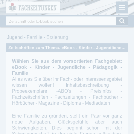
Fachzeitungen.de - Das unabhängige Portal für
Cookie-Einstellungen
Fachmagazine Fachpublikationen & eBooks
Suche
Suchformular
Sie sind hier
Jugend - Familie - Erziehung
Zeitschriften zum Thema: eBook - Kinder - Jugendliche - Pädagogik - Familie
Wählen Sie aus dem vorsortierten Fachgebiet:
eBook - Kinder - Jugendliche - Pädagogik -
Familie
Alles was Sie über Ihr Fach- oder Interessensgebiet
wissen wollen! Inhaltsbeschreibung -
Probeexemplare -ABO's - Preisinfos -
Fachzeitschriften - Fachzeitungen - Fachbücher -
Hörbücher - Magazine - Diploma - Mediadaten
Eine Familie zu gründen, stellt ein Paar vor ganz
neue Aufgaben, Glücksgefühle aber auch
Schwierigkeiten. Dies beginnt schon mit der
Schwangerschaft, in der viele Fragen auftauchen,